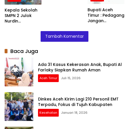
Barang di Atas
HET
Bupati Aceh
Kepala Sekolah
Timur : Pedagang
SMPN 2 Julok
Jangan
Nurdin
Menaikkan Harga
Menyalurkan
Barang
Bantuan Kepada
Tambah Komentar
Siswa – Siswinya
Baca Juga
Ada 31 Kasus Kekerasan Anak, Bupati Al
Farlaky Siapkan Rumah Aman
Aceh Timur
Juli 15, 2026
Dinkes Aceh Kirim Lagi 210 Personil EMT
Terpadu, Fokus di Tujuh Kabupaten
Kesehatan
Januari 18, 2026