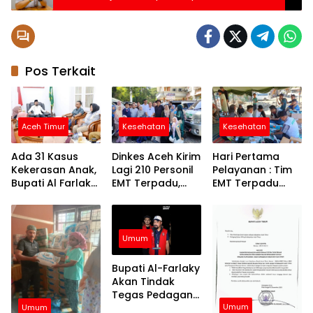
Kerja Nyata
Pos Terkait
Aceh Timur
Kesehatan
Kesehatan
Ada 31 Kasus
Dinkes Aceh Kirim
Hari Pertama
Kekerasan Anak,
Lagi 210 Personil
Pelayanan : Tim
Bupati Al Farlaky
EMT Terpadu,
EMT Terpadu
Siapkan Rumah
Fokus di Tujuh
Batch VI Dinkes
Aman
Kabupaten
Aceh Jangkau
Wilayah
Terpencil dan
Umum
Pengungsian
Bupati Al-Farlaky
Akan Tindak
Tegas Pedagang
Umum
yang Jual
Umum