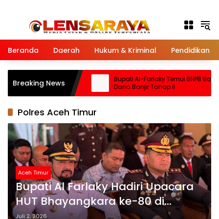
Langsung ke konten
Beranda
Daerah
Hukum & Kriminal
Pendidikan
Temui Mendagri Tito
Bupati Al-Farlaky Temui BNPB Bahas
Breaking News
Percepatan
Dana Banjir Tahap II
banjir
Polres Aceh Timur
Aceh Timur
Bupati Al Farlaky Hadiri Upacara
HUT Bhayangkara ke-80 di
Mapolres Aceh Timur
Juli 2, 2026