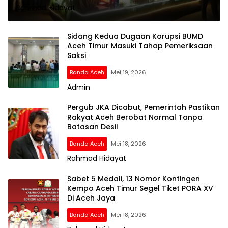
Rahmad Hidayat
Hadiah Rp33 Juta
Sidang Kedua Dugaan Korupsi BUMD
Aceh Timur Masuki Tahap Pemeriksaan
Saksi
Banda Aceh
Mei 19, 2026
Admin
Pergub JKA Dicabut, Pemerintah Pastikan
Rakyat Aceh Berobat Normal Tanpa
Batasan Desil
Banda Aceh
Mei 18, 2026
Rahmad Hidayat
Sabet 5 Medali, 13 Nomor Kontingen
Kempo Aceh Timur Segel Tiket PORA XV
Di Aceh Jaya
Banda Aceh
Mei 18, 2026