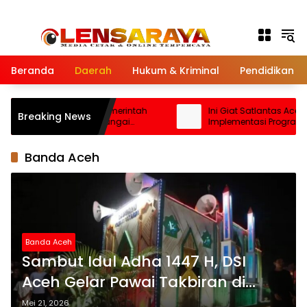
Langsung ke konten
Beranda
Daerah
Hukum & Kriminal
Pendidikan
i Armia Fahmi Minta Pemerintah
Ini Giat Satlantas Aceh T
Breaking News
 Segera Normalisasi Sungai
Implementasi Program Pol
g, Cegah Banjir Terjadi Lagi
Untuk Masyarakat
Banda Aceh
Banda Aceh
Sambut Idul Adha 1447 H, DSI
Aceh Gelar Pawai Takbiran di
Masjid Raya Baiturrahman: Total
Mei 21, 2026