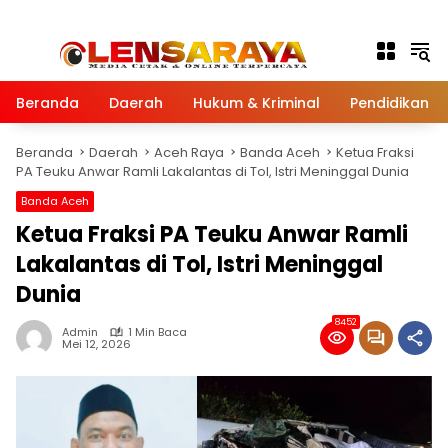
Langsung ke konten
Beranda
Daerah
Hukum & Kriminal
Pendidikan
Beranda
Daerah
Aceh Raya
Banda Aceh
Ketua Fraksi
PA Teuku Anwar Ramli Lakalantas di Tol, Istri Meninggal Dunia
Banda Aceh
Ketua Fraksi PA Teuku Anwar Ramli
Lakalantas di Tol, Istri Meninggal
Dunia
8452
Admin
1 Min Baca
Mei 12, 2026