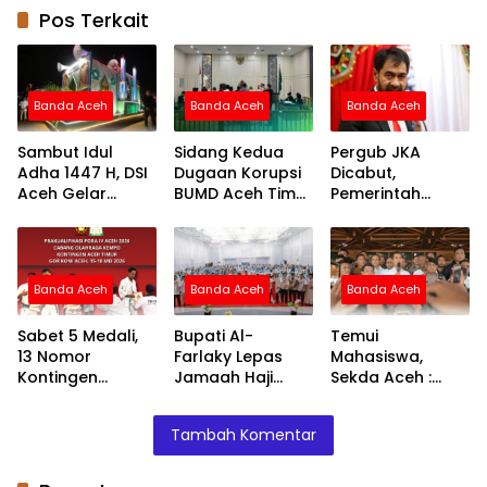
Pos Terkait
Banda Aceh
Banda Aceh
Banda Aceh
Sambut Idul
Sidang Kedua
Pergub JKA
Adha 1447 H, DSI
Dugaan Korupsi
Dicabut,
Aceh Gelar
BUMD Aceh Timur
Pemerintah
Pawai Takbiran
Masuki Tahap
Pastikan Rakyat
di Masjid Raya
Pemeriksaan
Aceh Berobat
Baiturrahman:
Saksi
Normal Tanpa
Total Hadiah
Batasan Desil
Banda Aceh
Banda Aceh
Banda Aceh
Rp33 Juta
Sabet 5 Medali,
Bupati Al-
Temui
13 Nomor
Farlaky Lepas
Mahasiswa,
Kontingen
Jamaah Haji
Sekda Aceh :
Kempo Aceh
Kloter 7 di Banda
Pergub JKA Tidak
Timur Segel Tiket
Aceh
Kurangi Hak
Tambah Komentar
PORA XV Di Aceh
Masyarakat
Jaya
Kurang Mampu
Untuk Berobat