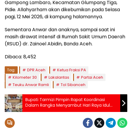
Gampong Lambaro, Kecamatan Glumpang Tiga,
Pidie. Allahyarham akan dikebumikan pada Selasa
pagi, 12 Mei 2026, di kampung halamannya.
Sementara Anwar dan anaknya, sampai saat ini
masih dirawat intensif di Rumah Sakit Umum Daerah
(RSUD) dr. Zainoel Abidin, Banda Aceh.
Dibaca:
8,452
Tag:
DPR Aceh
Ketua Fraksi PA
Kilometer 30
Lakalantas
Partai Aceh
Teuku Anwar Ramli
Tol Sibanceh
Bupati Tarmizi Pimpin Rapat Koordinasi
Dalam Rangka Menyambut Hari Raya Idul
Adha 1447 H Dan Pembahasan isu Aktual