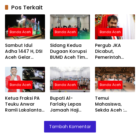
Pos Terkait
Banda Aceh
Banda Aceh
Banda Aceh
Sambut Idul
Sidang Kedua
Pergub JKA
Adha 1447 H, DSI
Dugaan Korupsi
Dicabut,
Aceh Gelar
BUMD Aceh Timur
Pemerintah
Pawai Takbiran
Masuki Tahap
Pastikan Rakyat
di Masjid Raya
Pemeriksaan
Aceh Berobat
Baiturrahman:
Saksi
Normal Tanpa
Total Hadiah
Batasan Desil
Banda Aceh
Banda Aceh
Banda Aceh
Rp33 Juta
Ketua Fraksi PA
Bupati Al-
Temui
Teuku Anwar
Farlaky Lepas
Mahasiswa,
Ramli Lakalantas
Jamaah Haji
Sekda Aceh :
di Tol, Istri
Kloter 7 di Banda
Pergub JKA Tidak
Meninggal Dunia
Aceh
Kurangi Hak
Tambah Komentar
Masyarakat
Kurang Mampu
Untuk Berobat