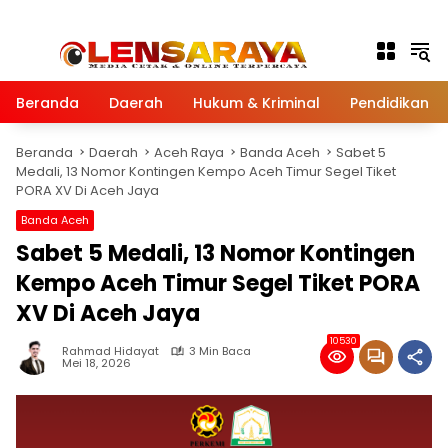
Langsung ke konten
Beranda
Daerah
Hukum & Kriminal
Pendidikan
Beranda
Daerah
Aceh Raya
Banda Aceh
Sabet 5
Medali, 13 Nomor Kontingen Kempo Aceh Timur Segel Tiket
PORA XV Di Aceh Jaya
Banda Aceh
Sabet 5 Medali, 13 Nomor Kontingen
Kempo Aceh Timur Segel Tiket PORA
XV Di Aceh Jaya
10530
Rahmad Hidayat
3 Min Baca
Mei 18, 2026