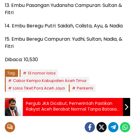
13. Embu Pasangan Yudansha Campuran: Sultan &
Fitri
14. Embu Beregu Putri: Saidah, Calista, Ayu, & Nadia
15. Embu Beregu Campuran: Yudhi, Sultan, Nadia, &
Fitri
Dibaca:
10,530
Tag:
13 nomor lolos
Cabor Kempo Kabupaten Aceh Timur
Lolos Tiket Pora Aceh Jaya
Perkemi
Pergub JKA Dicabut, Pemerintah Pastikan
Rakyat Aceh Berobat Normal Tanpa Batasan
Desil