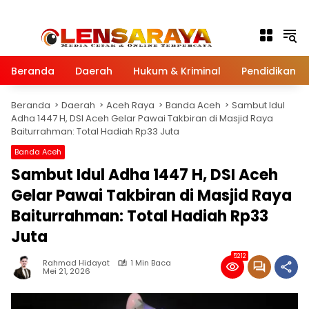
Langsung ke konten
Beranda
Daerah
Hukum & Kriminal
Pendidikan
Beranda
Daerah
Aceh Raya
Banda Aceh
Sambut Idul
Adha 1447 H, DSI Aceh Gelar Pawai Takbiran di Masjid Raya
Baiturrahman: Total Hadiah Rp33 Juta
Banda Aceh
Sambut Idul Adha 1447 H, DSI Aceh
Gelar Pawai Takbiran di Masjid Raya
Baiturrahman: Total Hadiah Rp33
Juta
5212
Rahmad Hidayat
1 Min Baca
Mei 21, 2026