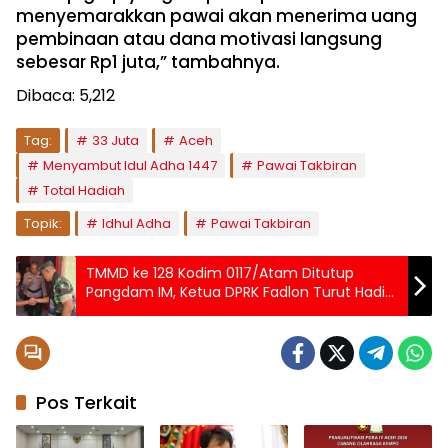
menyemarakkan pawai akan menerima uang
pembinaan atau dana motivasi langsung
sebesar Rp1 juta,” tambahnya.
Dibaca:
5,212
Tag:
33 Juta
Aceh
Menyambut Idul Adha 1447
Pawai Takbiran
Total Hadiah
Topik:
Idhul Adha
Pawai Takbiran
TMMD ke 128 Kodim 0117/Atam Ditutup
Pangdam IM, Ketua DPRK Fadlon Turut Hadir
dan Sampaikan Ini
Pos Terkait