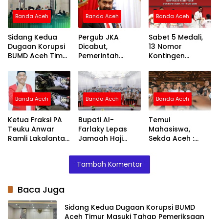
Banda Aceh
Banda Aceh
Banda Aceh
Sidang Kedua
Pergub JKA
Sabet 5 Medali,
Dugaan Korupsi
Dicabut,
13 Nomor
BUMD Aceh Timur
Pemerintah
Kontingen
Masuki Tahap
Pastikan Rakyat
Kempo Aceh
Pemeriksaan
Aceh Berobat
Timur Segel Tiket
Saksi
Normal Tanpa
PORA XV Di Aceh
Batasan Desil
Jaya
Banda Aceh
Banda Aceh
Banda Aceh
Ketua Fraksi PA
Bupati Al-
Temui
Teuku Anwar
Farlaky Lepas
Mahasiswa,
Ramli Lakalantas
Jamaah Haji
Sekda Aceh :
di Tol, Istri
Kloter 7 di Banda
Pergub JKA Tidak
Meninggal Dunia
Aceh
Kurangi Hak
Tambah Komentar
Masyarakat
Kurang Mampu
Untuk Berobat
Baca Juga
Sidang Kedua Dugaan Korupsi BUMD
Aceh Timur Masuki Tahap Pemeriksaan