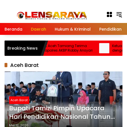
Langsung ke konten
Beranda
Daerah
Hukum & Kriminal
Pendidikan
Pimpinan DPRK Aceh Tamiang Terima
Ketua NPCI
Breaking News
Silaturahmi Kapolres AKBP Robby Ansyari
dengan Kapo
Disabilitas 
Aceh Barat
Aceh Barat
Bupati Tamizi Pimpin Upacara
Hari Pendidikan Nasional Tahun
2026
Mei 12, 2026