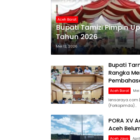
Aceh Barat
Bupati Tamizi Pimpin U
Tahun 2026
Mei 12, 2026
Bupati Tar
Rangka Men
Pembahasa
Aceh Barat
Mei
lensaraya.com 
(Forkopimda)…
PORA XV A
Aceh Belu
Aceh Jaya
Apri