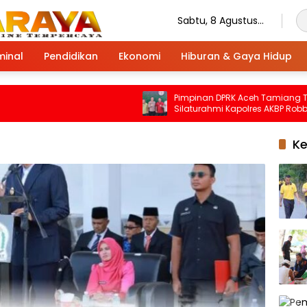
Sabtu, 8 Agustus
2026
minal
Pendidikan
Ekonomi
Hiburan & Gaya Hidup
Pimpinan DPRK Aceh Tamiang Terima
Silaturahmi Kapolres AKBP Robby Ansy
K