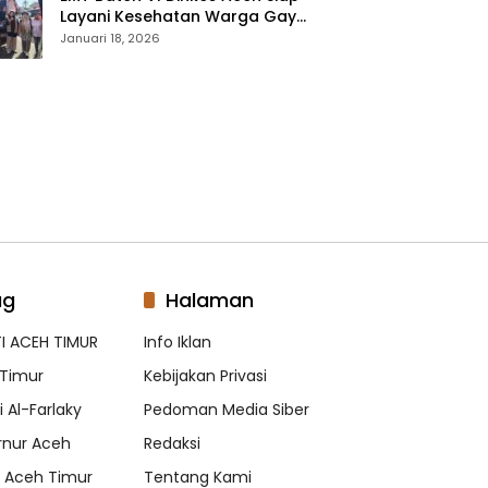
Layani Kesehatan Warga Gayo
Lues, Ini Lokasi Yang Akan
Januari 18, 2026
Dikunjungi
ag
Halaman
I ACEH TIMUR
Info Iklan
Timur
Kebijakan Privasi
 Al-Farlaky
Pedoman Media Siber
nur Aceh
Redaksi
s Aceh Timur
Tentang Kami