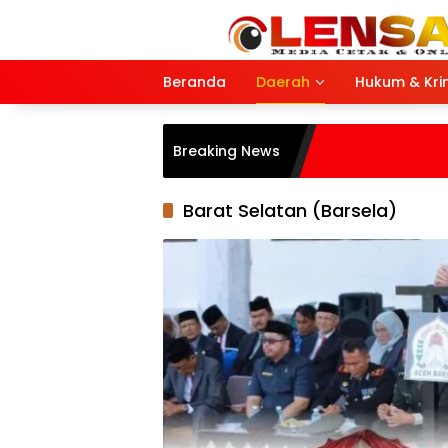
Langsung
ke
konten
Beranda
Daerah
Hukum & Kri
Breaking News
Barat Selatan (Barsela)