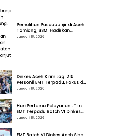
Pemulihan Pascabanjir di Aceh
Tamiang, BSMI Hadirkan
Layanan Kesehatan
Januari 18, 2026
Berkelanjutan
Dinkes Aceh Kirim Lagi 210
Personil EMT Terpadu, Fokus di
Tujuh Kabupaten
Januari 18, 2026
Hari Pertama Pelayanan : Tim
EMT Terpadu Batch VI Dinkes
Aceh Jangkau Wilayah
Januari 18, 2026
Terpencil dan Pengungsian
EMT Batch VI Dinkes Aceh Siap