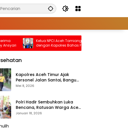
Ketua NPCI Aceh Tamiang Audiensi
Bupati
ari
dengan Kapolres Bahas Fasilitas Atlet
Karnav
Disabilitas untuk Ini
Penan
esehatan
Kapolres Aceh Timur Ajak
Personel Jalan Santai, Bangun
Semangat Sehat dan Solid
Mei 8, 2026
Polri Hadir Sembuhkan Luka
Bencana, Ratusan Warga Aceh
Tengah Terlayani Bakti
Januari 18, 2026
Kesehatan