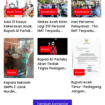
Aceh Timur
Kesehatan
Kesehatan
Ada 31 Kasus
Dinkes Aceh Kirim
Hari Pertama
Kekerasan Anak,
Lagi 210 Personil
Pelayanan : Tim
Bupati Al Farlaky
EMT Terpadu,
EMT Terpadu
Siapkan Rumah
Fokus di Tujuh
Batch VI Dinkes
Aman
Kabupaten
Aceh Jangkau
Wilayah
Terpencil dan
Umum
Pengungsian
Bupati Al-Farlaky
Akan Tindak
Tegas Pedagang
Umum
yang Jual
Umum
Barang di Atas
HET
Bupati Aceh
Kepala Sekolah
Timur : Pedagang
SMPN 2 Julok
Jangan
Nurdin
Menaikkan Harga
Menyalurkan
Barang
Bantuan Kepada
Tambah Komentar
Siswa – Siswinya