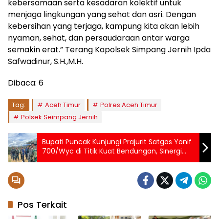
kebersamaan serta kesadaran kolektif untuk
menjaga lingkungan yang sehat dan asri. Dengan
kebersihan yang terjaga, kampung kita akan lebih
nyaman, sehat, dan persaudaraan antar warga
semakin erat.” Terang Kapolsek Simpang Jernih Ipda
Safwadinur, S.H.,M.H.
Dibaca:
6
Tag:
Aceh Timur
Polres Aceh Timur
Polsek Seimpang Jernih
Bupati Puncak Kunjungi Prajurit Satgas Yonif
700/Wyc di Titik Kuat Bendungan, Sinergi
Semakin Kuat untuk Membangun Tanah
Papua
Pos Terkait