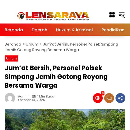
Langsung ke konten
Beranda
Daerah
Hukum & Kriminal
Pendidikan
Beranda
Umum
Jum’at Bersih, Personel Polsek Simpang
Jernih Gotong Royong Bersama Warga
Umum
Jum’at Bersih, Personel Polsek
Simpang Jernih Gotong Royong
Bersama Warga
6
Admin
1 Min Baca
Oktober 10, 2025