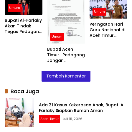
Wilayah
Terpencil dan
Umum
Umum
Pengungsian
Bupati Al-Farlaky
Peringatan Hari
Akan Tindak
Guru Nasional di
Tegas Pedagang
Aceh Timur
Umum
yang Jual
Khidmat, 10 Guru
Barang di Atas
Hebat Terima
HET
Bupati Aceh
Penghargaan
Timur : Pedagang
Jangan
Menaikkan Harga
Barang
Tambah Komentar
Baca Juga
Ada 31 Kasus Kekerasan Anak, Bupati Al
Farlaky Siapkan Rumah Aman
Aceh Timur
Juli 15, 2026