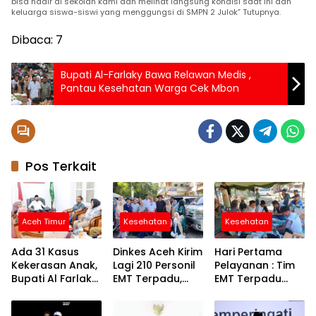
bisa hadir di sekolah kami dan melihat langsung kondisi saat ini dan
keluarga siswa-siswi yang menggungsi di S
MPN 2 Julok” Tutupnya.
Dibaca:
7
Bupati Al-Farlaky Bawa Relawan Medis ,
Pantau Kesehatan Warga Cek Mbon
Pos Terkait
Aceh Timur
Kesehatan
Kesehatan
Ada 31 Kasus
Dinkes Aceh Kirim
Hari Pertama
Kekerasan Anak,
Lagi 210 Personil
Pelayanan : Tim
Bupati Al Farlaky
EMT Terpadu,
EMT Terpadu
Siapkan Rumah
Fokus di Tujuh
Batch VI Dinkes
Aman
Kabupaten
Aceh Jangkau