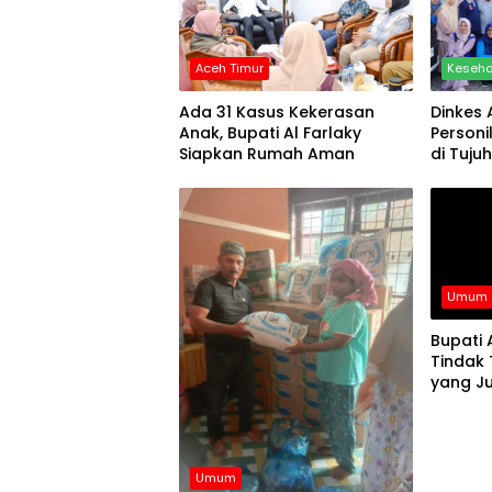
Aceh Timur
Keseh
Ada 31 Kasus Kekerasan
Dinkes 
Anak, Bupati Al Farlaky
Personi
Siapkan Rumah Aman
di Tuju
Umum
Bupati 
Tindak
yang Ju
HET
Umum