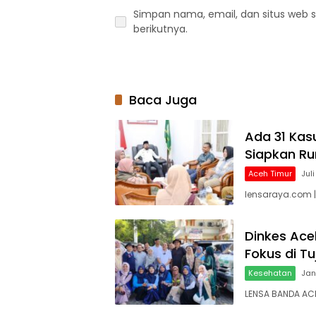
Simpan nama, email, dan situs web 
berikutnya.
Baca Juga
Ada 31 Kas
Siapkan R
Aceh Timur
Juli
lensaraya.com 
Dinkes Aceh
Fokus di T
Kesehatan
Jan
LENSA BANDA ACE