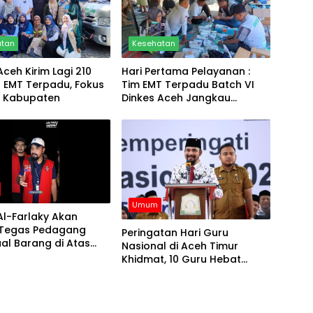
atan
Kesehatan
Aceh Kirim Lagi 210
Hari Pertama Pelayanan :
l EMT Terpadu, Fokus
Tim EMT Terpadu Batch VI
h Kabupaten
Dinkes Aceh Jangkau
Wilayah Terpencil dan
Pengungsian
Umum
Al-Farlaky Akan
 Tegas Pedagang
Peringatan Hari Guru
al Barang di Atas
Nasional di Aceh Timur
Khidmat, 10 Guru Hebat
Terima Penghargaan