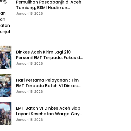
Pemulihan Pascabanjir di Aceh
Tamiang, BSMI Hadirkan
Layanan Kesehatan
Januari 18, 2026
Berkelanjutan
Dinkes Aceh Kirim Lagi 210
Personil EMT Terpadu, Fokus di
Tujuh Kabupaten
Januari 18, 2026
Hari Pertama Pelayanan : Tim
EMT Terpadu Batch VI Dinkes
Aceh Jangkau Wilayah
Januari 18, 2026
Terpencil dan Pengungsian
EMT Batch VI Dinkes Aceh Siap
Layani Kesehatan Warga Gayo
Lues, Ini Lokasi Yang Akan
Januari 18, 2026
Dikunjungi