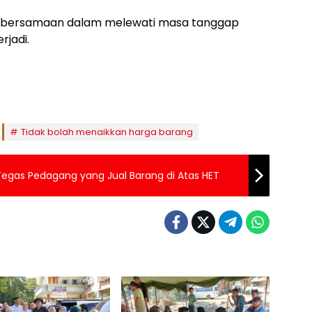
kebersamaan dalam melewati masa tanggap
rjadi.
Tidak bolah menaikkan harga barang
 Tegas Pedagang yang Jual Barang di Atas HET