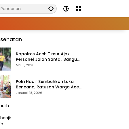
esehatan
Kapolres Aceh Timur Ajak
Personel Jalan Santai, Bangun
Semangat Sehat dan Solid
Mei 8, 2026
Polri Hadir Sembuhkan Luka
Bencana, Ratusan Warga Aceh
Tengah Terlayani Bakti
Januari 18, 2026
Kesehatan