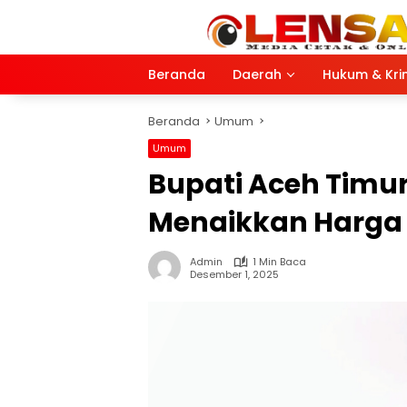
Langsung
ke
konten
Beranda
Daerah
Hukum & Kri
Beranda
Umum
Umum
Bupati Aceh Timu
Menaikkan Harga
Admin
1 Min Baca
Desember 1, 2025