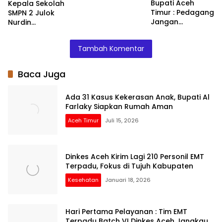
HET
Bupati Aceh
Kepala Sekolah
Timur : Pedagang
SMPN 2 Julok
Jangan
Nurdin
Menaikkan Harga
Menyalurkan
Barang
Bantuan Kepada
Tambah Komentar
Siswa – Siswinya
Baca Juga
Ada 31 Kasus Kekerasan Anak, Bupati Al
Farlaky Siapkan Rumah Aman
Aceh Timur
Juli 15, 2026
Dinkes Aceh Kirim Lagi 210 Personil EMT
Terpadu, Fokus di Tujuh Kabupaten
Kesehatan
Januari 18, 2026
Hari Pertama Pelayanan : Tim EMT
Terpadu Batch VI Dinkes Aceh Jangkau