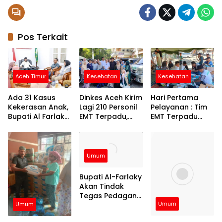
Pos Terkait
Aceh Timur
Kesehatan
Kesehatan
Ada 31 Kasus
Dinkes Aceh Kirim
Hari Pertama
Kekerasan Anak,
Lagi 210 Personil
Pelayanan : Tim
Bupati Al Farlaky
EMT Terpadu,
EMT Terpadu
Siapkan Rumah
Fokus di Tujuh
Batch VI Dinkes
Aman
Kabupaten
Aceh Jangkau
Wilayah
Terpencil dan
Umum
Pengungsian
Bupati Al-Farlaky
Akan Tindak
Tegas Pedagang
Umum
yang Jual
Umum
Barang di Atas