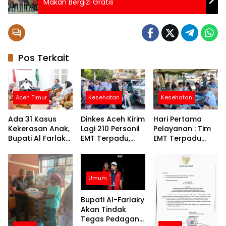
Makan Bergizi Gratis
Pos Terkait
Aceh Timur
Kesehatan
Kesehatan
Ada 31 Kasus
Dinkes Aceh Kirim
Hari Pertama
Kekerasan Anak,
Lagi 210 Personil
Pelayanan : Tim
Bupati Al Farlaky
EMT Terpadu,
EMT Terpadu
Siapkan Rumah
Fokus di Tujuh
Batch VI Dinkes
Aman
Kabupaten
Aceh Jangkau
Wilayah
Terpencil dan
Umum
Pengungsian
Bupati Al-Farlaky
Akan Tindak
Tegas Pedagang