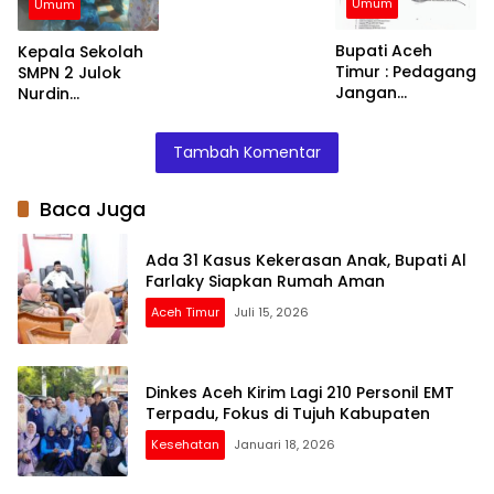
Umum
yang Jual
Umum
Barang di Atas
HET
Bupati Aceh
Kepala Sekolah
Timur : Pedagang
SMPN 2 Julok
Jangan
Nurdin
Menaikkan Harga
Menyalurkan
Barang
Bantuan Kepada
Tambah Komentar
Siswa – Siswinya
Baca Juga
Ada 31 Kasus Kekerasan Anak, Bupati Al
Farlaky Siapkan Rumah Aman
Aceh Timur
Juli 15, 2026
Dinkes Aceh Kirim Lagi 210 Personil EMT
Terpadu, Fokus di Tujuh Kabupaten
Kesehatan
Januari 18, 2026