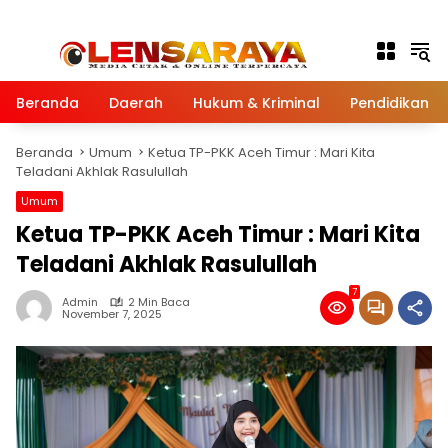
Langsung ke konten
Beranda
Daerah
Hukum & Kriminal
Pendidikan
Beranda
Umum
Ketua TP-PKK Aceh Timur : Mari Kita
Teladani Akhlak Rasulullah
Umum
Ketua TP-PKK Aceh Timur : Mari Kita
Teladani Akhlak Rasulullah
7
Admin
2 Min Baca
November 7, 2025