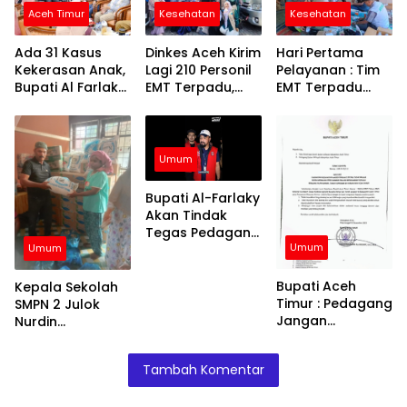
Aceh Timur
Kesehatan
Kesehatan
Ada 31 Kasus
Dinkes Aceh Kirim
Hari Pertama
Kekerasan Anak,
Lagi 210 Personil
Pelayanan : Tim
Bupati Al Farlaky
EMT Terpadu,
EMT Terpadu
Siapkan Rumah
Fokus di Tujuh
Batch VI Dinkes
Aman
Kabupaten
Aceh Jangkau
Wilayah
Terpencil dan
Umum
Pengungsian
Bupati Al-Farlaky
Akan Tindak
Tegas Pedagang
Umum
yang Jual
Umum
Barang di Atas
HET
Bupati Aceh
Kepala Sekolah
Timur : Pedagang
SMPN 2 Julok
Jangan
Nurdin
Menaikkan Harga
Menyalurkan
Barang
Bantuan Kepada
Tambah Komentar
Siswa – Siswinya