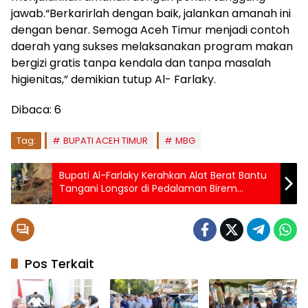
jawab.“Berkarirlah dengan baik, jalankan amanah ini
dengan benar. Semoga Aceh Timur menjadi contoh
daerah yang sukses melaksanakan program makan
bergizi gratis tanpa kendala dan tanpa masalah
higienitas,” demikian tutup Al- Farlaky.
Dibaca:
6
Tag:
BUPATI ACEH TIMUR
MBG
Bupati Al-Farlaky Kerahkan Alat Berat Bantu
Tangani Longsor di Pedalaman Birem
Bayeun
Pos Terkait