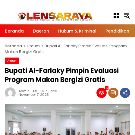
Langsung ke konten
Beranda
Daerah
Hukum & Kriminal
Pendidikan
Beranda
Umum
Bupati Al-Farlaky Pimpin Evaluasi Program
Makan Bergizi Gratis
Umum
Bupati Al-Farlaky Pimpin Evaluasi
Program Makan Bergizi Gratis
6
Admin
3 Min Baca
November 7, 2025