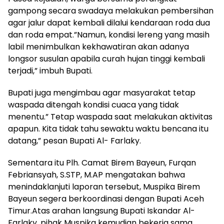
gampong secara swadaya melakukan pembersihan
agar jalur dapat kembali dilalui kendaraan roda dua
dan roda empat.”Namun, kondisi lereng yang masih
labil menimbulkan kekhawatiran akan adanya
longsor susulan apabila curah hujan tinggi kembali
terjadi,” imbuh Bupati.
Bupati juga mengimbau agar masyarakat tetap
waspada ditengah kondisi cuaca yang tidak
menentu.” Tetap waspada saat melakukan aktivitas
apapun. Kita tidak tahu sewaktu waktu bencana itu
datang,” pesan Bupati Al- Farlaky.
Sementara itu Plh. Camat Birem Bayeun, Furqan
Febriansyah, S.STP, M.AP mengatakan bahwa
menindaklanjuti laporan tersebut, Muspika Birem
Bayeun segera berkoordinasi dengan Bupati Aceh
Timur.Atas arahan langsung Bupati Iskandar Al-
Farlaky, pihak Muspika kemudian bekerja sama