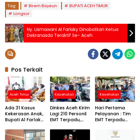
Tag:
Birem Bayeun
BUPATI ACEH TIMUR
Longsor
Ny. Lismawani Al Farlaky Dinobatkan Ketua
Dekranasda Teraktif Se- Aceh
Pos Terkait
Aceh Timur
Kesehatan
Kesehatan
Ada 31 Kasus
Dinkes Aceh Kirim
Hari Pertama
Kekerasan Anak,
Lagi 210 Personil
Pelayanan : Tim
Bupati Al Farlaky
EMT Terpadu,
EMT Terpadu
Siapkan Rumah
Fokus di Tujuh
Batch VI Dinkes
Aman
Kabupaten
Aceh Jangkau
Wilayah