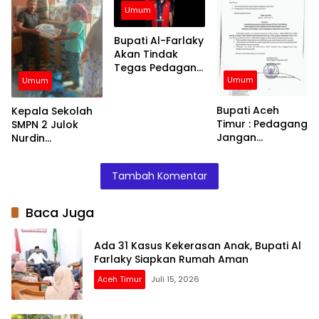
Terpencil dan
Umum
Pengungsian
Bupati Al-Farlaky
Akan Tindak
Tegas Pedagang
Umum
yang Jual
Umum
Barang di Atas
HET
Bupati Aceh
Kepala Sekolah
Timur : Pedagang
SMPN 2 Julok
Jangan
Nurdin
Menaikkan Harga
Menyalurkan
Barang
Bantuan Kepada
Tambah Komentar
Siswa – Siswinya
Baca Juga
Ada 31 Kasus Kekerasan Anak, Bupati Al
Farlaky Siapkan Rumah Aman
Aceh Timur
Juli 15, 2026