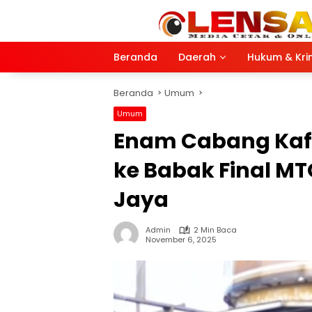
Langsung
ke
konten
Beranda
Daerah
Hukum & Kri
Beranda
Umum
Umum
Enam Cabang Kafi
ke Babak Final MTQ
Jaya
Admin
2 Min Baca
November 6, 2025