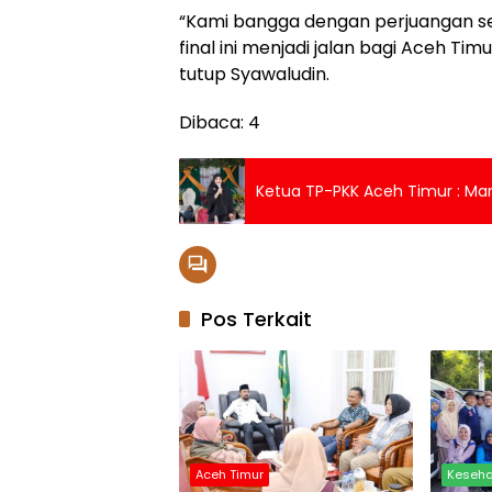
“Kami bangga dengan perjuangan se
final ini menjadi jalan bagi Aceh Tim
tutup Syawaludin.
Dibaca:
4
Ketua TP-PKK Aceh Timur : Mari
Pos Terkait
Aceh Timur
Keseh