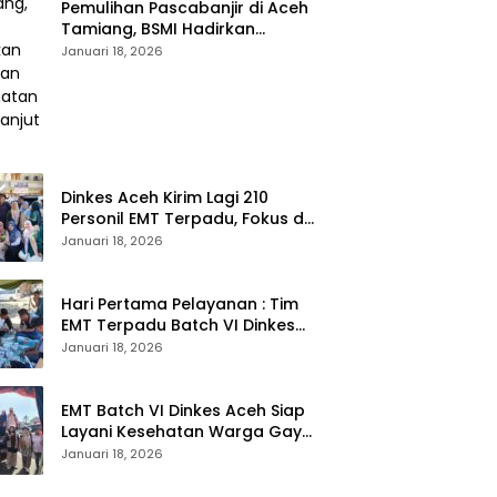
Pemulihan Pascabanjir di Aceh
Tamiang, BSMI Hadirkan
Layanan Kesehatan
Januari 18, 2026
Berkelanjutan
Dinkes Aceh Kirim Lagi 210
Personil EMT Terpadu, Fokus di
Tujuh Kabupaten
Januari 18, 2026
Hari Pertama Pelayanan : Tim
EMT Terpadu Batch VI Dinkes
Aceh Jangkau Wilayah
Januari 18, 2026
Terpencil dan Pengungsian
EMT Batch VI Dinkes Aceh Siap
Layani Kesehatan Warga Gayo
Lues, Ini Lokasi Yang Akan
Januari 18, 2026
Dikunjungi