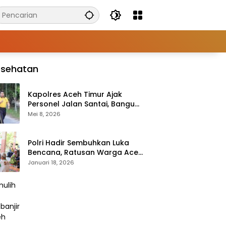
esehatan
Kapolres Aceh Timur Ajak
Personel Jalan Santai, Bangun
Semangat Sehat dan Solid
Mei 8, 2026
Polri Hadir Sembuhkan Luka
Bencana, Ratusan Warga Aceh
Tengah Terlayani Bakti
Januari 18, 2026
Kesehatan