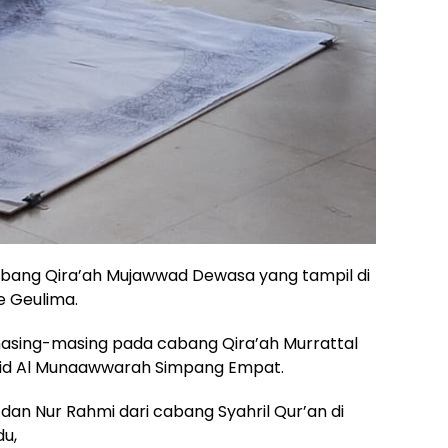
abang Qira’ah Mujawwad Dewasa yang tampil di
e Geulima.
 masing-masing pada cabang Qira’ah Murrattal
sjid Al Munaawwarah Simpang Empat.
 dan Nur Rahmi dari cabang Syahril Qur’an di
du,