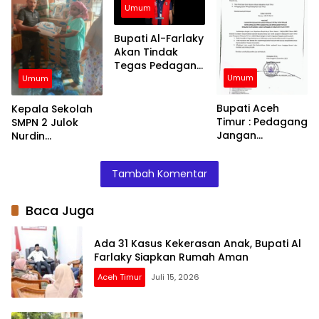
Terpencil dan
Umum
Pengungsian
Bupati Al-Farlaky
Akan Tindak
Tegas Pedagang
Umum
yang Jual
Umum
Barang di Atas
HET
Bupati Aceh
Kepala Sekolah
Timur : Pedagang
SMPN 2 Julok
Jangan
Nurdin
Menaikkan Harga
Menyalurkan
Barang
Bantuan Kepada
Tambah Komentar
Siswa – Siswinya
Baca Juga
Ada 31 Kasus Kekerasan Anak, Bupati Al
Farlaky Siapkan Rumah Aman
Aceh Timur
Juli 15, 2026