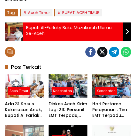
Tag:
Aceh Timur
BUPATI ACEH TIMUR
Bupati Al-Farlaky Buka Muzakarah Ulama
Se-Aceh
Pos Terkait
Aceh Timur
Kesehatan
Kesehatan
Ada 31 Kasus
Dinkes Aceh Kirim
Hari Pertama
Kekerasan Anak,
Lagi 210 Personil
Pelayanan : Tim
Bupati Al Farlaky
EMT Terpadu,
EMT Terpadu
Siapkan Rumah
Fokus di Tujuh
Batch VI Dinkes
Aman
Kabupaten
Aceh Jangkau
Wilayah