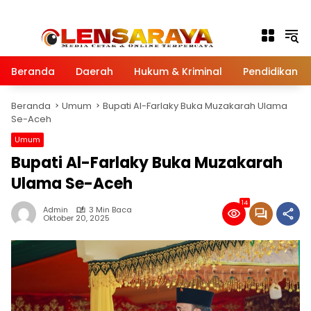
Langsung ke konten
Beranda
Daerah
Hukum & Kriminal
Pendidikan
Beranda
Umum
Bupati Al-Farlaky Buka Muzakarah Ulama
Se-Aceh
Umum
Bupati Al-Farlaky Buka Muzakarah
Ulama Se-Aceh
14
Admin
3 Min Baca
Oktober 20, 2025