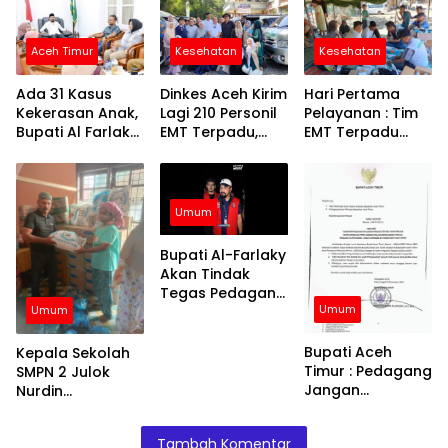
Aceh Timur
Kesehatan
Kesehatan
Ada 31 Kasus
Dinkes Aceh Kirim
Hari Pertama
Kekerasan Anak,
Lagi 210 Personil
Pelayanan : Tim
Bupati Al Farlaky
EMT Terpadu,
EMT Terpadu
Siapkan Rumah
Fokus di Tujuh
Batch VI Dinkes
Aman
Kabupaten
Aceh Jangkau
Wilayah
Terpencil dan
Umum
Pengungsian
Bupati Al-Farlaky
Akan Tindak
Tegas Pedagang
Umum
yang Jual
Umum
Barang di Atas
HET
Bupati Aceh
Kepala Sekolah
Timur : Pedagang
SMPN 2 Julok
Jangan
Nurdin
Menaikkan Harga
Menyalurkan
Barang
Bantuan Kepada
Tambah Komentar