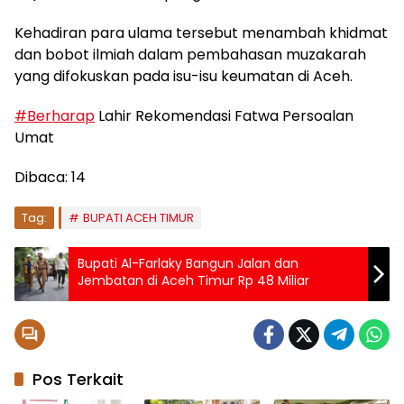
Kehadiran para ulama tersebut menambah khidmat
dan bobot ilmiah dalam pembahasan muzakarah
yang difokuskan pada isu-isu keumatan di Aceh.
#Berharap
Lahir Rekomendasi Fatwa Persoalan
Umat
Dibaca:
14
Tag:
BUPATI ACEH TIMUR
Bupati Al-Farlaky Bangun Jalan dan
Jembatan di Aceh Timur Rp 48 Miliar
Pos Terkait