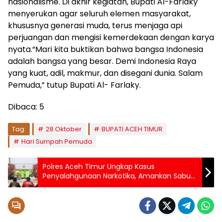
nasionalisme. Di akhir kegiatan, Bupati Al-Farlaky
menyerukan agar seluruh elemen masyarakat,
khususnya generasi muda, terus menjaga api
perjuangan dan mengisi kemerdekaan dengan karya
nyata.“Mari kita buktikan bahwa bangsa Indonesia
adalah bangsa yang besar. Demi Indonesia Raya
yang kuat, adil, makmur, dan disegani dunia. Salam
Pemuda,” tutup Bupati Al- Farlaky.
Dibaca:
5
Tag:
28 Oktober
BUPATI ACEH TIMUR
Hari Sumpah Pemuda
Polres Aceh Timur Ungkap Kasus
Penyalahgunaan Narkotika, Amankan Sabu
920 Gram dan Tiga Tersangka