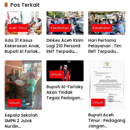
Pos Terkait
Aceh Timur
Kesehatan
Kesehatan
Ada 31 Kasus
Dinkes Aceh Kirim
Hari Pertama
Kekerasan Anak,
Lagi 210 Personil
Pelayanan : Tim
Bupati Al Farlaky
EMT Terpadu,
EMT Terpadu
Siapkan Rumah
Fokus di Tujuh
Batch VI Dinkes
Aman
Kabupaten
Aceh Jangkau
Wilayah
Terpencil dan
Umum
Pengungsian
Bupati Al-Farlaky
Akan Tindak
Tegas Pedagang
Umum
yang Jual
Umum
Barang di Atas
HET
Bupati Aceh
Kepala Sekolah
Timur : Pedagang
SMPN 2 Julok
Jangan
Nurdin