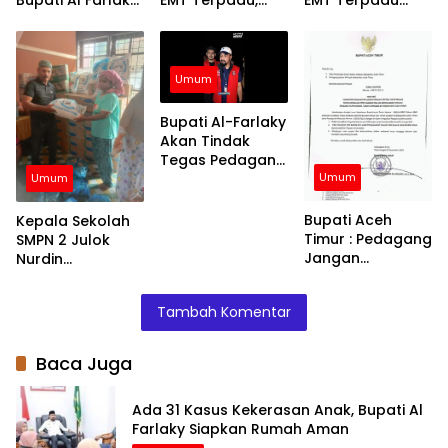
Bupati Al Farlaky
EMT Terpadu,
EMT Terpadu
Siapkan Rumah
Fokus di Tujuh
Batch VI Dinkes
Aman
Kabupaten
Aceh Jangkau
Wilayah
Terpencil dan
Umum
Pengungsian
Bupati Al-Farlaky
Akan Tindak
Tegas Pedagang
Umum
yang Jual
Umum
Barang di Atas
HET
Bupati Aceh
Kepala Sekolah
Timur : Pedagang
SMPN 2 Julok
Jangan
Nurdin
Menaikkan Harga
Menyalurkan
Barang
Bantuan Kepada
Tambah Komentar
Siswa – Siswinya
Baca Juga
Ada 31 Kasus Kekerasan Anak, Bupati Al
Farlaky Siapkan Rumah Aman