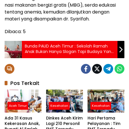
nasi makanan bergizi gratis (MBG), serda edukasi
tentang anemia, kemudian dilanjutkan dengan
materi yang disampaikan dr. Syarifah.
Dibaca:
5
Bunda PAUD Aceh Timur : Sekolah Ramah
Anak Bukan Hanya Slogan Tapi Budaya Yang
Harus Kita Bangun
Pos Terkait
Aceh Timur
Kesehatan
Kesehatan
Ada 31 Kasus
Dinkes Aceh Kirim
Hari Pertama
Kekerasan Anak,
Lagi 210 Personil
Pelayanan : Tim