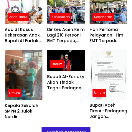
Aceh Timur
Kesehatan
Kesehatan
Ada 31 Kasus
Dinkes Aceh Kirim
Hari Pertama
Kekerasan Anak,
Lagi 210 Personil
Pelayanan : Tim
Bupati Al Farlaky
EMT Terpadu,
EMT Terpadu
Siapkan Rumah
Fokus di Tujuh
Batch VI Dinkes
Aman
Kabupaten
Aceh Jangkau
Wilayah
Terpencil dan
Umum
Pengungsian
Bupati Al-Farlaky
Akan Tindak
Tegas Pedagang
Umum
yang Jual
Umum
Barang di Atas
HET
Bupati Aceh
Kepala Sekolah
Timur : Pedagang
SMPN 2 Julok
Jangan
Nurdin
Menaikkan Harga
Menyalurkan
Barang
Bantuan Kepada