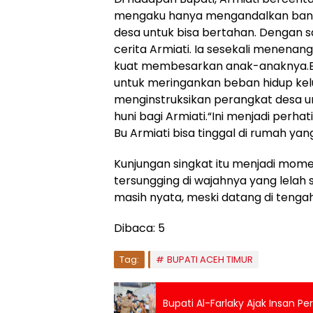
mengaku hanya mengandalkan bant
desa untuk bisa bertahan. Dengan s
cerita Armiati. Ia sesekali menena
kuat membesarkan anak-anaknya.B
untuk meringankan beban hidup keluar
menginstruksikan perangkat desa 
huni bagi Armiati.“Ini menjadi perh
Bu Armiati bisa tinggal di rumah yang 
Kunjungan singkat itu menjadi momen
tersungging di wajahnya yang lela
masih nyata, meski datang di teng
Dibaca:
5
Tag:
BUPATI ACEH TIMUR
Bupati Al-Farlaky Ajak Insan