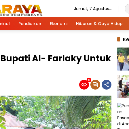
Jumat, 7 Agustus
2026
minal
Pendidikan
Ekonomi
Hiburan & Gaya Hidup
K
 Bupati Al- Farlaky Untuk
5