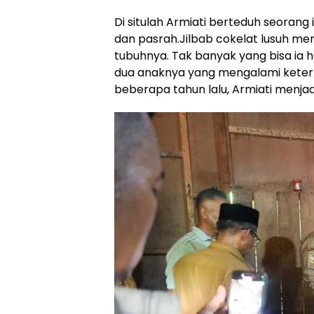
Di situlah Armiati berteduh seorang 
dan pasrah.Jilbab cokelat lusuh men
tubuhnya. Tak banyak yang bisa ia h
dua anaknya yang mengalami keterba
beberapa tahun lalu, Armiati menjad