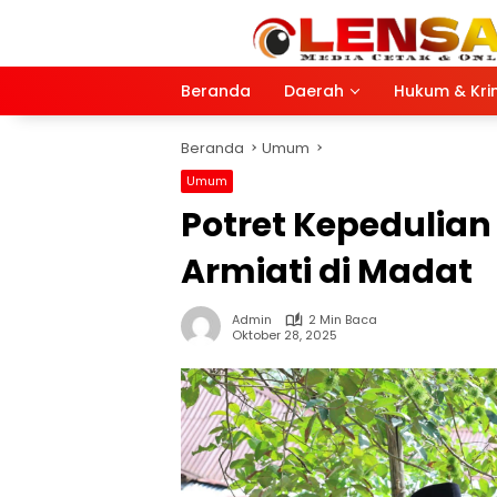
Langsung
ke
konten
Beranda
Daerah
Hukum & Kri
Beranda
Umum
Umum
Potret Kepedulian
Armiati di Madat
Admin
2 Min Baca
Oktober 28, 2025