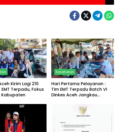
atan
Kesehatan
Aceh Kirim Lagi 210
Hari Pertama Pelayanan :
l EMT Terpadu, Fokus
Tim EMT Terpadu Batch VI
h Kabupaten
Dinkes Aceh Jangkau
Wilayah Terpencil dan
Pengungsian