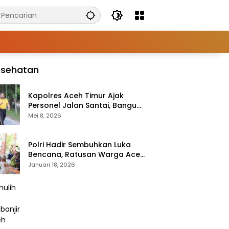
esehatan
Kapolres Aceh Timur Ajak
Personel Jalan Santai, Bangun
Semangat Sehat dan Solid
Mei 8, 2026
Polri Hadir Sembuhkan Luka
Bencana, Ratusan Warga Aceh
Tengah Terlayani Bakti
Januari 18, 2026
Kesehatan