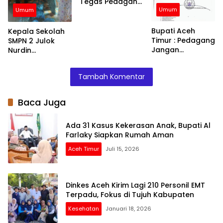
Tegas Pedagang
Umum
yang Jual
Umum
Barang di Atas
HET
Bupati Aceh
Kepala Sekolah
Timur : Pedagang
SMPN 2 Julok
Jangan
Nurdin
Menaikkan Harga
Menyalurkan
Barang
Bantuan Kepada
Tambah Komentar
Siswa – Siswinya
Baca Juga
Ada 31 Kasus Kekerasan Anak, Bupati Al
Farlaky Siapkan Rumah Aman
Aceh Timur
Juli 15, 2026
Dinkes Aceh Kirim Lagi 210 Personil EMT
Terpadu, Fokus di Tujuh Kabupaten
Kesehatan
Januari 18, 2026