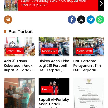
Bupati Al-Farlaky Buka Piala Bupati Aceh
Timur Cup 2025
Pos Terkait
Aceh Timur
Kesehatan
Kesehatan
Ada 31 Kasus
Dinkes Aceh Kirim
Hari Pertama
Kekerasan Anak,
Lagi 210 Personil
Pelayanan : Tim
Bupati Al Farlaky
EMT Terpadu,
EMT Terpadu
Siapkan Rumah
Fokus di Tujuh
Batch VI Dinkes
Aman
Kabupaten
Aceh Jangkau
Wilayah
Terpencil dan
Umum
Pengungsian
Bupati Al-Farlaky
Akan Tindak