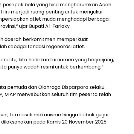
bibit pesepak bola yang bisa mengharumkan Aceh
rti ini menjadi ruang penting untuk mengukur
persiapkan atlet muda menghadapi berbagai
vinsi,” ujar Bupati Al-Farlaky.
h daerah berkomitmen memperkuat
ah sebagai fondasi regenerasi atlet.
arena itu, kita hadirkan turnamen yang berjenjang,
r kita punya wadah resmi untuk berkembang,”
sata pemuda dan Olahraga Disparpora selaku
STP, M.AP menyebutkan seluruh tim peserta telah
usun, termasuk mekanisme hingga babak gugur.
l dilaksanakan pada Kamis 20 November 2025