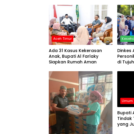
Aceh Timur
Keseh
Ada 31 Kasus Kekerasan
Dinkes 
Anak, Bupati Al Farlaky
Personi
Siapkan Rumah Aman
di Tuju
Umum
Bupati 
Tindak
yang Ju
HET