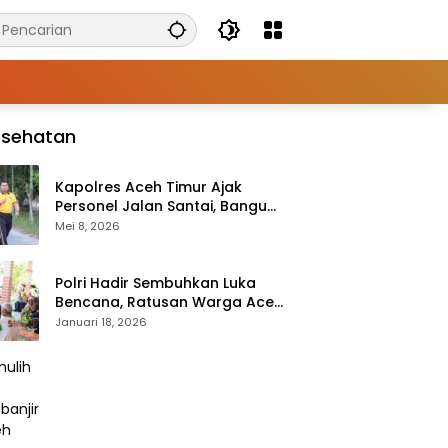
esehatan
Kapolres Aceh Timur Ajak
Personel Jalan Santai, Bangun
Semangat Sehat dan Solid
Mei 8, 2026
Polri Hadir Sembuhkan Luka
Bencana, Ratusan Warga Aceh
Tengah Terlayani Bakti
Januari 18, 2026
Kesehatan