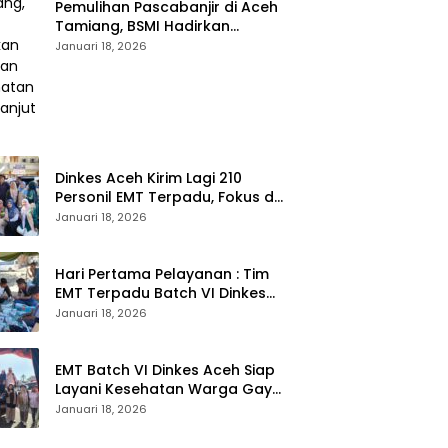
Pemulihan Pascabanjir di Aceh
Tamiang, BSMI Hadirkan
Layanan Kesehatan
Januari 18, 2026
Berkelanjutan
Dinkes Aceh Kirim Lagi 210
Personil EMT Terpadu, Fokus di
Tujuh Kabupaten
Januari 18, 2026
Hari Pertama Pelayanan : Tim
EMT Terpadu Batch VI Dinkes
Aceh Jangkau Wilayah
Januari 18, 2026
Terpencil dan Pengungsian
EMT Batch VI Dinkes Aceh Siap
Layani Kesehatan Warga Gayo
Lues, Ini Lokasi Yang Akan
Januari 18, 2026
Dikunjungi