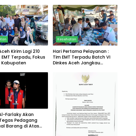
atan
Kesehatan
Aceh Kirim Lagi 210
Hari Pertama Pelayanan :
l EMT Terpadu, Fokus
Tim EMT Terpadu Batch VI
h Kabupaten
Dinkes Aceh Jangkau
Wilayah Terpencil dan
Pengungsian
Al-Farlaky Akan
 Tegas Pedagang
al Barang di Atas