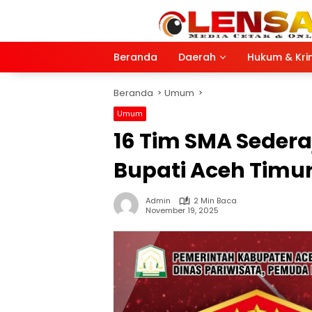
Langsung
ke
konten
Beranda
Daerah
Hukum & Kri
Beranda
Umum
Umum
16 Tim SMA Sederaj
Bupati Aceh Timur
Admin
2 Min Baca
November 19, 2025