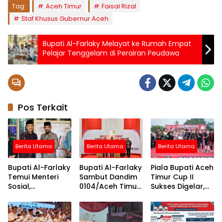
Tag:
Aceh Timur
Faisal Rizal
Staf Khusus Gubernur Aceh
Bupati Al-Farlaky Melayat ke Rumah Empat
Pelajar Tenggelam di Perairan Peudawa
Pos Terkait
Berita Utama
Berita Utama
Berita Utama
Bupati Al-Farlaky
Bupati Al-Farlaky
Piala Bupati Aceh
Temui Menteri
Sambut Dandim
Timur Cup II
Sosial,
0104/Aceh Timur
Sukses Digelar,
Perjuangkan
yang Baru,
Darul Ihsan
Jadup Korban
Tegaskan
Juara Lewat
Banjir Aceh Timur
Komitmen
Drama Adu