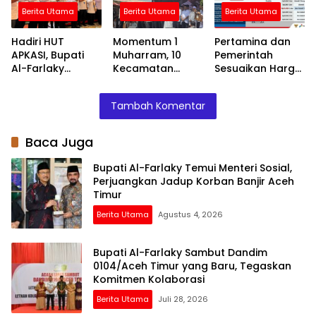
Kolaborasi
Penalti
Berita Utama
Berita Utama
Berita Utama
Hadiri HUT
Momentum 1
Pertamina dan
APKASI, Bupati
Muharram, 10
Pemerintah
Al-Farlaky
Kecamatan
Sesuaikan Harga
Dorong
Deklarasikan
Pertamax di
Kolaborasi
Daerah Otonomi
Provinsi Aceh Per
Tambah Komentar
Antar-Daerah
Baru Kabupaten
10 Juni 2026
Peureulak Raya
Baca Juga
Bupati Al-Farlaky Temui Menteri Sosial,
Perjuangkan Jadup Korban Banjir Aceh
Timur
Berita Utama
Agustus 4, 2026
Bupati Al-Farlaky Sambut Dandim
0104/Aceh Timur yang Baru, Tegaskan
Komitmen Kolaborasi
Berita Utama
Juli 28, 2026