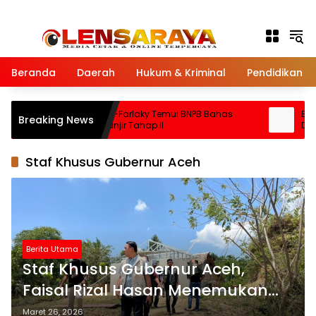
Langsung ke konten
Beranda
Daerah
Hukum & Kriminal
Pendidikan
o
Bupati Al-Farlaky Temui BNPB Bahas
Babin
Breaking News
Dana Banjir Tahap II
Demi 
Staf Khusus Gubernur Aceh
Berita Utama
Staf Khusus Gubernur Aceh,
Faisal Rizal Hasan Menemukan
Sejumlah Huntara Tak Siap
Maret 26, 2026