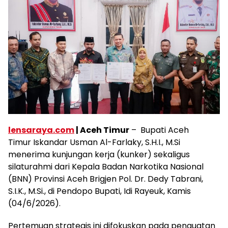
lensaraya.com
| Aceh Timur
– Bupati Aceh
Timur Iskandar Usman Al-Farlaky, S.H.I., M.Si
menerima kunjungan kerja (kunker) sekaligus
silaturahmi dari Kepala Badan Narkotika Nasional
(BNN) Provinsi Aceh Brigjen Pol. Dr. Dedy Tabrani,
S.I.K., M.Si., di Pendopo Bupati, Idi Rayeuk, Kamis
(04/6/2026).
Pertemuan strategis ini difokuskan pada penguatan