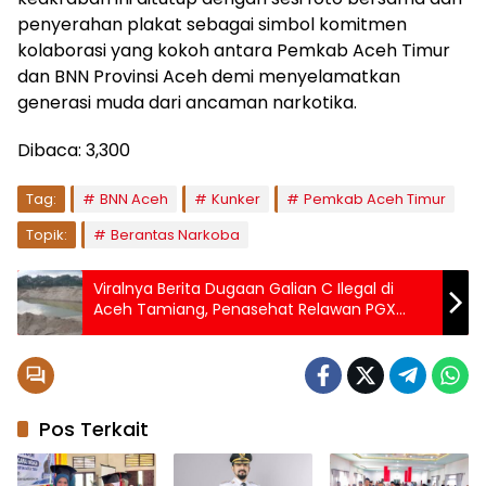
penyerahan plakat sebagai simbol komitmen
kolaborasi yang kokoh antara Pemkab Aceh Timur
dan BNN Provinsi Aceh demi menyelamatkan
generasi muda dari ancaman narkotika.
Dibaca:
3,300
Tag:
BNN Aceh
Kunker
Pemkab Aceh Timur
Topik:
Berantas Narkoba
Viralnya Berita Dugaan Galian C Ilegal di
Aceh Tamiang, Penasehat Relawan PGX
Aceh: APH Diminta Segera Tertibkan
Pos Terkait