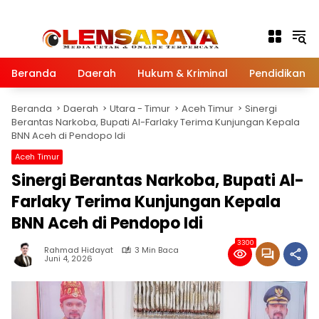
Langsung ke konten
Beranda
Daerah
Hukum & Kriminal
Pendidikan
Beranda
Daerah
Utara - Timur
Aceh Timur
Sinergi
Berantas Narkoba, Bupati Al-Farlaky Terima Kunjungan Kepala
BNN Aceh di Pendopo Idi
Aceh Timur
Sinergi Berantas Narkoba, Bupati Al-
Farlaky Terima Kunjungan Kepala
BNN Aceh di Pendopo Idi
3300
Rahmad Hidayat
3 Min Baca
Juni 4, 2026