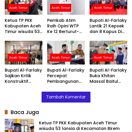
Aceh Timur
Aceh Timur
Aceh Timur
Ketua TP PKK
Pemkab Atim
Bupati Al-Farlaky
Kabupaten Aceh
Raih Opini WTP
Lantik 21 Kepsek
Timur wisuda 53
Ke 12 Berturut-
dan 8 Kapus Di
lansia di
turut Atas LKPD
Lingkungan
Kecamatan
TA.2025
Pemkab Atim
Birem Bayeun
Kabupaten Aceh
Aceh Timur
Aceh Timur
Aceh Timur
Timur
Bupati Al-Farlaky
Bupati Al-Farlaky
Bupati Al-Farlaky
Sajikan Kritik
Percepat
Buka Khitan
Konstruktif
Pembangunan
Massal Baitul
Sebagai Evaluasi
Huntap Serba
Mal, 118 Anak
Kinerja
Jadi
Terima Layanan
Tambah Komentar
Pemerintah
dan Santunan
Daerah
Baca Juga
Ketua TP PKK Kabupaten Aceh Timur
wisuda 53 lansia di Kecamatan Birem