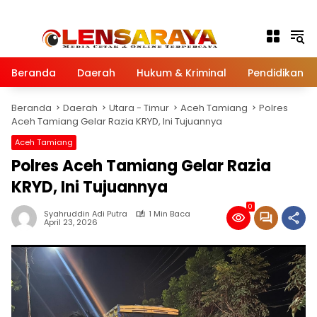
Langsung ke konten
Beranda
Daerah
Hukum & Kriminal
Pendidikan
Beranda
Daerah
Utara - Timur
Aceh Tamiang
Polres
Aceh Tamiang Gelar Razia KRYD, Ini Tujuannya
Aceh Tamiang
Polres Aceh Tamiang Gelar Razia
KRYD, Ini Tujuannya
0
Syahruddin Adi Putra
1 Min Baca
April 23, 2026