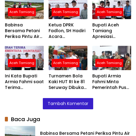
Aceh Tamiang
Aceh Tamiang
Aceh Tamiang
Babinsa
Ketua DPRK
Bupati Aceh
Bersama Petani
Fadlon, SH Hadiri
Tamiang
Periksa Pintu Air
Acara
Apresiasi
Demi Terpenuhi
Penyerahan
Bantuan PMI
Air ke Sawah
Huntara dari
untuk
Mercy Malaysia
Percepatan
Pemulihan
Aceh Tamiang
Aceh Tamiang
Aceh Tamiang
Layanan Air
Bersih
Ini Kata Bupati
Turnamen Bola
Bupati Armia
Armia Fahmi saat
Kaki HUT RI ke 81
Fahmi Minta
Terima
Seruway Dibuka
Pemerintah Pusat
Penyerahan
Bupati Armia
Segera
Huntara dari
Fahmi
Normalisasi
Tambah Komentar
Mercy Malaysia
Sungai Tamiang,
Cegah Banjir
Terjadi Lagi
Baca Juga
Babinsa Bersama Petani Periksa Pintu Air