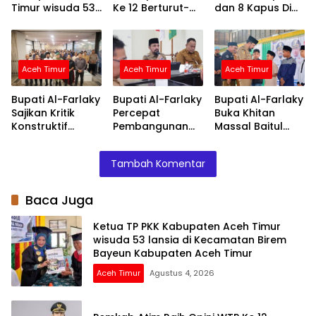
Timur wisuda 53
Ke 12 Berturut-
dan 8 Kapus Di
lansia di
turut Atas LKPD
Lingkungan
Kecamatan
TA.2025
Pemkab Atim
Birem Bayeun
Kabupaten Aceh
Aceh Timur
Aceh Timur
Aceh Timur
Timur
Bupati Al-Farlaky
Bupati Al-Farlaky
Bupati Al-Farlaky
Sajikan Kritik
Percepat
Buka Khitan
Konstruktif
Pembangunan
Massal Baitul
Sebagai Evaluasi
Huntap Serba
Mal, 118 Anak
Kinerja
Jadi
Terima Layanan
Tambah Komentar
Pemerintah
dan Santunan
Daerah
Baca Juga
Ketua TP PKK Kabupaten Aceh Timur
wisuda 53 lansia di Kecamatan Birem
Bayeun Kabupaten Aceh Timur
Aceh Timur
Agustus 4, 2026