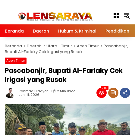
Langsung ke konten
Beranda
Daerah
Hukum & Kriminal
Pendidikan
Beranda
Daerah
Utara - Timur
Aceh Timur
Pascabanjir,
Bupati Al-Farlaky Cek Irigasi yang Rusak
Aceh Timur
Pascabanjir, Bupati Al-Farlaky Cek
Irigasi yang Rusak
2183
Rahmad Hidayat
2 Min Baca
Juni 11, 2026