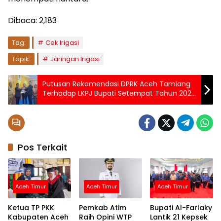
Dibaca:
2,183
Tag:
Cek Irigasi
Topik:
Jaringan Irigasi
Putusan Rekomendasi DPRK Aceh Tamiang
Terhadap LKPJ Bupati Setempat Tahun 2025
Diserahkan, Ini Prosesinya
Pos Terkait
Aceh Timur
Aceh Timur
Aceh Timur
Ketua TP PKK
Pemkab Atim
Bupati Al-Farlaky
Kabupaten Aceh
Raih Opini WTP
Lantik 21 Kepsek