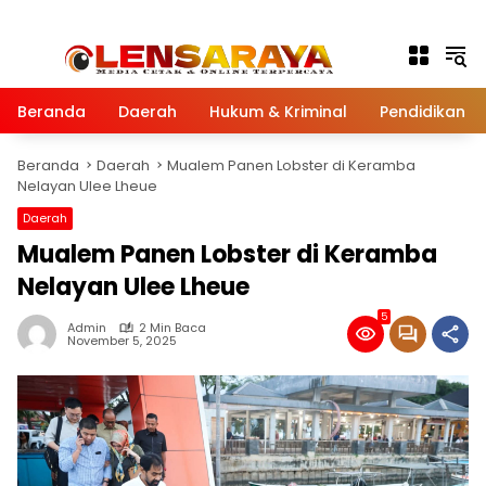
Langsung ke konten
Beranda
Daerah
Hukum & Kriminal
Pendidikan
Beranda
Daerah
Mualem Panen Lobster di Keramba
Nelayan Ulee Lheue
Daerah
Mualem Panen Lobster di Keramba
Nelayan Ulee Lheue
5
Admin
2 Min Baca
November 5, 2025