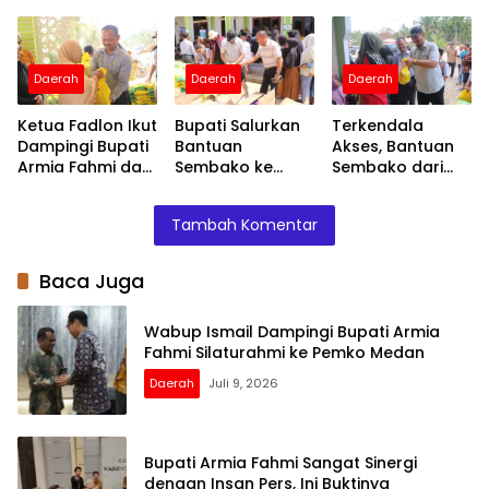
Silaturahmi ke
Insan Pers, Ini
Belanda, Ini
Pemko Medan
Buktinya
Langkah
Pembahasannya
Daerah
Daerah
Daerah
Ketua Fadlon Ikut
Bupati Salurkan
Terkendala
Dampingi Bupati
Bantuan
Akses, Bantuan
Armia Fahmi dan
Sembako ke
Sembako dari
Serahkan
Sekerak, Plt.
Presiden
Bantuan untuk
Sekda Ikut
Prabowo Diantar
Tambah Komentar
Korban Banjir
Serahkan
Bupati Armia
kepada
Fahmi ke Sekerak
Masyarakat
Baca Juga
Wabup Ismail Dampingi Bupati Armia
Fahmi Silaturahmi ke Pemko Medan
Daerah
Juli 9, 2026
Bupati Armia Fahmi Sangat Sinergi
dengan Insan Pers, Ini Buktinya