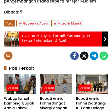
pengembangan usaha seperti ini,” ujar Mualem
Dibaca:
5
Tag:
Gubernur Aceh
Muzakir Manaf
Investor Malaysia Tertarik Kembangkan
Sektor Peternakan di Aceh
Pos Terkait
Daerah
Daerah
Daerah
Wabup Ismail
Bupati Armia
Bupati Armia
Dampingi Bupati
Fahmi Sangat
Fahmi Didatangi
Armia Fahmi
Sinergi dengan
IDH dan Delegasi