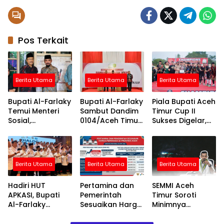
Pos Terkait
Berita Utama
Berita Utama
Berita Utama
Bupati Al-Farlaky
Bupati Al-Farlaky
Piala Bupati Aceh
Temui Menteri
Sambut Dandim
Timur Cup II
Sosial,
0104/Aceh Timur
Sukses Digelar,
Perjuangkan
yang Baru,
Darul Ihsan
Jadup Korban
Tegaskan
Juara Lewat
Banjir Aceh Timur
Komitmen
Drama Adu
Kolaborasi
Penalti
Berita Utama
Berita Utama
Berita Utama
Hadiri HUT
Pertamina dan
SEMMI Aceh
APKASI, Bupati
Pemerintah
Timur Soroti
Al-Farlaky
Sesuaikan Harga
Minimnya
Dorong
Pertamax di
Penerangan di
Kolaborasi
Provinsi Aceh Per
Kawasan Kantor