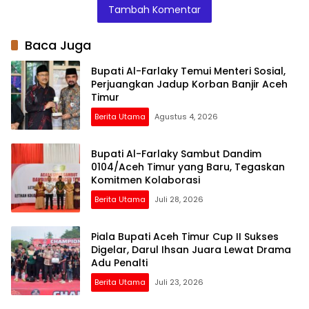
Tambah Komentar
Antar-Daerah
10 Juni 2026
DPRK, Diduga
Jadi Tempat
Maksiat
Baca Juga
Bupati Al-Farlaky Temui Menteri Sosial,
Perjuangkan Jadup Korban Banjir Aceh
Timur
Berita Utama
Agustus 4, 2026
Bupati Al-Farlaky Sambut Dandim
0104/Aceh Timur yang Baru, Tegaskan
Komitmen Kolaborasi
Berita Utama
Juli 28, 2026
Piala Bupati Aceh Timur Cup II Sukses
Digelar, Darul Ihsan Juara Lewat Drama
Adu Penalti
Berita Utama
Juli 23, 2026