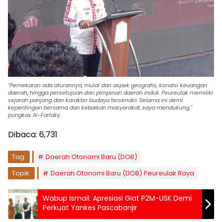
“Pemekaran ada aturannya, mulai dari aspek geografis, kondisi keuangan
daerah, hingga persetujuan dari pimpinan daerah induk. Peureulak memiliki
sejarah panjang dan karakter budaya tersendiri. Selama ini demi
kepentingan bersama dan kebaikan masyarakat, saya mendukung,”
pungkas Al-Farlaky.
Dibaca:
6,731
Tag:
Daerah Otonomi Baru (DOB)
Topik:
Daerah Otonomi Baru (DOB) Peureulak Raya
Wabup Ismail: Apresiasi Giat P2M-USK Demi
Perkuat Yankes Pascabanjir