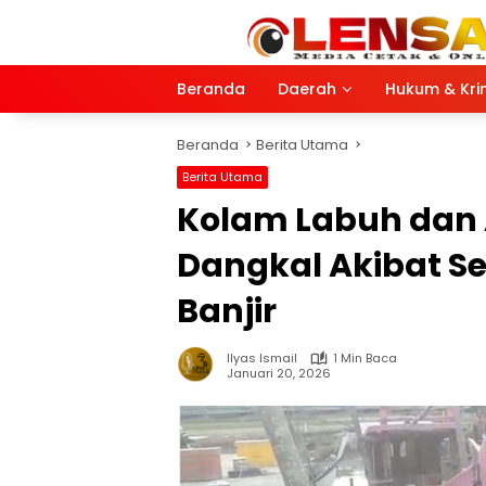
Langsung
ke
konten
Beranda
Daerah
Hukum & Kri
Beranda
Berita Utama
Berita Utama
Kolam Labuh dan 
Dangkal Akibat S
Banjir
Ilyas Ismail
1 Min Baca
Januari 20, 2026