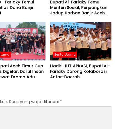
Al-Farlaky Temui
Bupati Al-Farlaky Temui
has Dana Banjir
Menteri Sosial, Perjuangkan
I
Jadup Korban Banjir Aceh
Timur
 Utama
Berita Utama
upati Aceh Timur Cup
Hadiri HUT APKASI, Bupati Al-
s Digelar, Darul Ihsan
Farlaky Dorong Kolaborasi
Lewat Drama Adu
Antar-Daerah
kan.
Ruas yang wajib ditandai
*