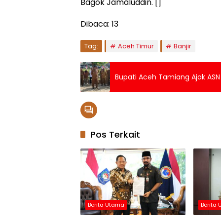
Bagok Jamaluddin. []
Dibaca:
13
Tag:
Aceh Timur
Banjir
Bupati Aceh Tamiang Ajak ASN B
Pos Terkait
Berita Utama
Berita