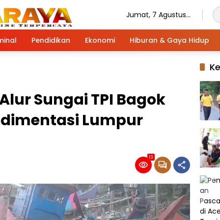
Jumat, 7 Agustus
2026
minal
Pendidikan
Ekonomi
Hiburan & Gaya Hidup
K
Alur Sungai TPI Bagok
edimentasi Lumpur
13