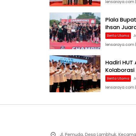
lensaraya.com 
Piala Bupat
Ihsan Juar
Berita Utama
J
lensaraya.com |
Hadiri HUT
Kolaborasi
Berita Utama
J
lensaraya.com |
Jl. Pemuda, Desa Lambhuk, Kecama