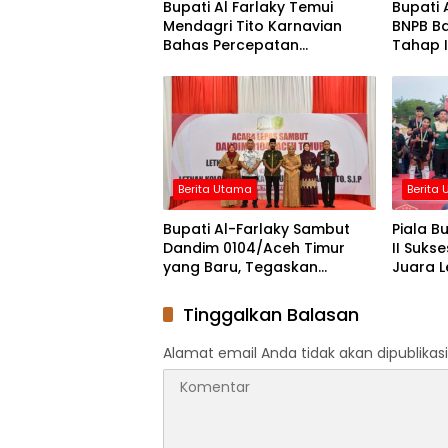
Bupati Al Farlaky Temui
Bupati 
Mendagri Tito Karnavian
BNPB Ba
Bahas Percepatan
Tahap I
Penanganan Pascabanjir
Berita Utama
Berita
Bupati Al-Farlaky Sambut
Piala B
Dandim 0104/Aceh Timur
II Sukse
yang Baru, Tegaskan
Juara 
Komitmen Kolaborasi
Penalti
Tinggalkan Balasan
Alamat email Anda tidak akan dipublikasi