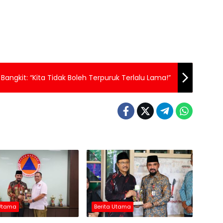
angkit: “Kita Tidak Boleh Terpuruk Terlalu Lama!”
 Utama
Berita Utama