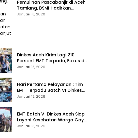
Pemulihan Pascabanjir di Aceh
Tamiang, BSMI Hadirkan
Layanan Kesehatan
Januari 18, 2026
Berkelanjutan
Dinkes Aceh Kirim Lagi 210
Personil EMT Terpadu, Fokus di
Tujuh Kabupaten
Januari 18, 2026
Hari Pertama Pelayanan : Tim
EMT Terpadu Batch VI Dinkes
Aceh Jangkau Wilayah
Januari 18, 2026
Terpencil dan Pengungsian
EMT Batch VI Dinkes Aceh Siap
Layani Kesehatan Warga Gayo
Lues, Ini Lokasi Yang Akan
Januari 18, 2026
Dikunjungi