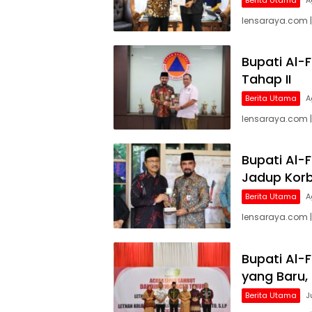
lensaraya.com |
Bupati Al-
Tahap II
Berita Utama
A
lensaraya.com |
Bupati Al-F
Jadup Korb
Berita Utama
A
lensaraya.com |
Bupati Al-
yang Baru,
Berita Utama
J