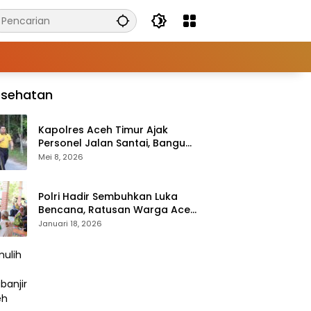
esehatan
Kapolres Aceh Timur Ajak
Personel Jalan Santai, Bangun
Semangat Sehat dan Solid
Mei 8, 2026
Polri Hadir Sembuhkan Luka
Bencana, Ratusan Warga Aceh
Tengah Terlayani Bakti
Januari 18, 2026
Kesehatan