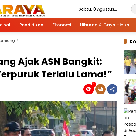
Sabtu, 8 Agustus
2026
minal
Pendidikan
Ekonomi
Hiburan & Gaya Hidup
Tamiang
K
ang Ajak ASN Bangkit:
 Terpuruk Terlalu Lama!”
0