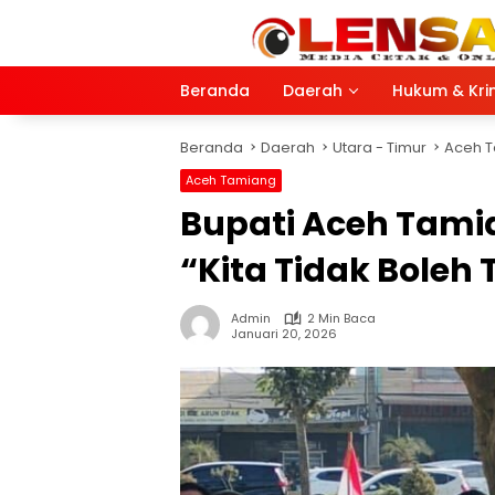
Langsung
ke
konten
Beranda
Daerah
Hukum & Kri
Beranda
Daerah
Utara - Timur
Aceh 
Aceh Tamiang
Bupati Aceh Tami
“Kita Tidak Boleh
Admin
2 Min Baca
Januari 20, 2026