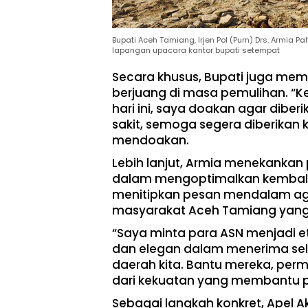
Bupati Aceh Tamiang, Irjen Pol (Purn) Drs. Armia P
lapangan upacara kantor bupati setempat
​Secara khusus, Bupati juga me
berjuang di masa pemulihan. “K
hari ini, saya doakan agar dibe
sakit, semoga segera diberikan
mendoakan.
​Lebih lanjut, Armia menekanka
dalam mengoptimalkan kembali
menitipkan pesan mendalam aga
masyarakat Aceh Tamiang yang 
​“Saya minta para ASN menjadi 
dan elegan dalam menerima selu
daerah kita. Bantu mereka, per
dari kekuatan yang membantu p
​Sebagai langkah konkret, Apel Ak