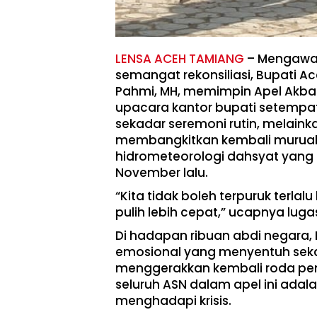
LENSA ACEH TAMIANG
– Mengawal
semangat rekonsiliasi, Bupati Ace
Pahmi, MH, memimpin Apel Akbar
upacara kantor bupati setempat,
sekadar seremoni rutin, melain
membangkitkan kembali muruah
hidrometeorologi dahsyat yang
November lalu.
“Kita tidak boleh terpuruk terla
pulih lebih cepat,” ucapnya luga
​Di hadapan ribuan abdi negara
emosional yang menyentuh sek
menggerakkan kembali roda pem
seluruh ASN dalam apel ini ada
menghadapi krisis.