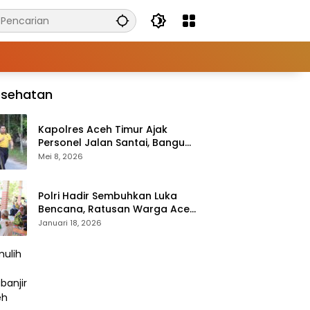
esehatan
Kapolres Aceh Timur Ajak
Personel Jalan Santai, Bangun
Semangat Sehat dan Solid
Mei 8, 2026
Polri Hadir Sembuhkan Luka
Bencana, Ratusan Warga Aceh
Tengah Terlayani Bakti
Januari 18, 2026
Kesehatan