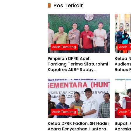
Pos Terkait
Aceh Tamiang
Aceh 
Pimpinan DPRK Aceh
Ketua 
Tamiang Terima Silaturahmi
Audien
Kapolres AKBP Robby
Bahas F
Ansyari
Disabili
Aceh Tamiang
Aceh 
Ketua DPRK Fadlon, SH Hadiri
Bupati
Acara Penyerahan Huntara
Apresia