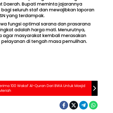
t Daerah. Bupati meminta jajarannya
agi seluruh staf dan mewajibkan laporan
ASN yang terdampak.
wa fungsi optimal sarana dan prasarana
ingkat adalah harga mati. Menurutnya,
ma agar masyarakat kembali merasakan
n pelayanan di tengah masa pemulihan.
 Terima 100 Wakaf Al-Quran Dari BWA Untuk Masjid
Meriah