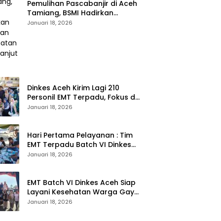
Pemulihan Pascabanjir di Aceh
Tamiang, BSMI Hadirkan
Layanan Kesehatan
Januari 18, 2026
Berkelanjutan
Dinkes Aceh Kirim Lagi 210
Personil EMT Terpadu, Fokus di
Tujuh Kabupaten
Januari 18, 2026
Hari Pertama Pelayanan : Tim
EMT Terpadu Batch VI Dinkes
Aceh Jangkau Wilayah
Januari 18, 2026
Terpencil dan Pengungsian
EMT Batch VI Dinkes Aceh Siap
Layani Kesehatan Warga Gayo
Lues, Ini Lokasi Yang Akan
Januari 18, 2026
Dikunjungi