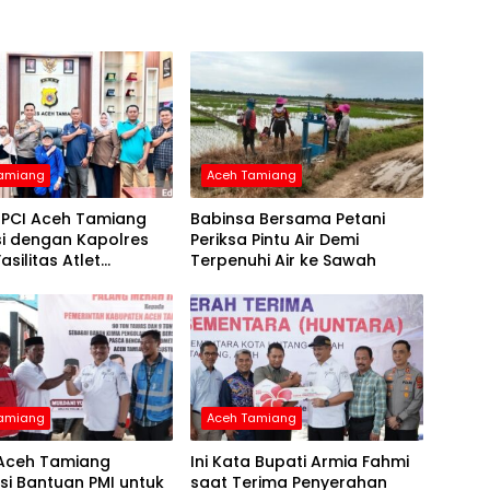
Tamiang
Aceh Tamiang
NPCI Aceh Tamiang
Babinsa Bersama Petani
si dengan Kapolres
Periksa Pintu Air Demi
asilitas Atlet
Terpenuhi Air ke Sawah
tas untuk Ini
Tamiang
Aceh Tamiang
 Aceh Tamiang
Ini Kata Bupati Armia Fahmi
si Bantuan PMI untuk
saat Terima Penyerahan