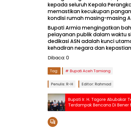
kepada seluruh Kepala Perangka
memastikan kecukupan pangan b
kondisi rumah masing-masing 
​Bupati Armia mengingatkan bah
pelayanan publik dalam waktu s
dedikasi ASN adalah kunci uta
kehadiran negara dan kepastia
Dibaca:
0
Tag:
Bupati Aceh Tamiang
Penulis: R-H
Editor: Rahmad
Bupati Ir. H. Tagore Abubakar
Terdampak Bencana Di Bener 