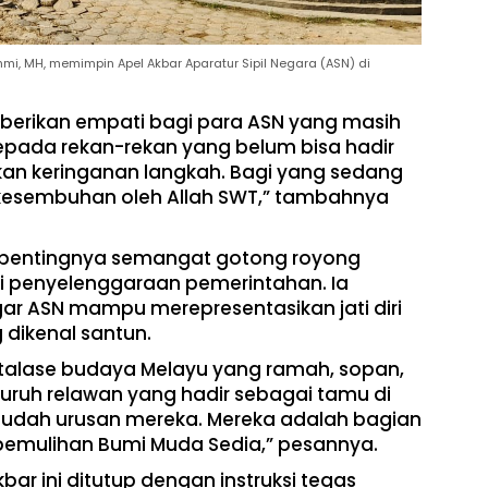
ahmi, MH, memimpin Apel Akbar Aparatur Sipil Negara (ASN) di
mberikan empati bagi para ASN yang masih
epada rekan-rekan yang belum bisa hadir
rikan keringanan langkah. Bagi yang sedang
 kesembuhan oleh Allah SWT,” tambahnya
n pentingnya semangat gotong royong
 penyelenggaraan pemerintahan. Ia
r ASN mampu merepresentasikan jati diri
dikenal santun.
etalase budaya Melayu yang ramah, sopan,
ruh relawan yang hadir sebagai tamu di
mudah urusan mereka. Mereka adalah bagian
emulihan Bumi Muda Sedia,” pesannya.
bar ini ditutup dengan instruksi tegas