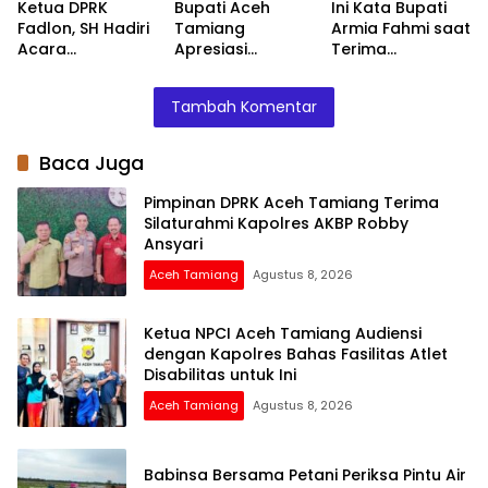
Ketua DPRK
Bupati Aceh
Ini Kata Bupati
Fadlon, SH Hadiri
Tamiang
Armia Fahmi saat
Acara
Apresiasi
Terima
Penyerahan
Bantuan PMI
Penyerahan
Huntara dari
untuk
Huntara dari
Tambah Komentar
Mercy Malaysia
Percepatan
Mercy Malaysia
Pemulihan
Layanan Air
Baca Juga
Bersih
Pimpinan DPRK Aceh Tamiang Terima
Silaturahmi Kapolres AKBP Robby
Ansyari
Aceh Tamiang
Agustus 8, 2026
Ketua NPCI Aceh Tamiang Audiensi
dengan Kapolres Bahas Fasilitas Atlet
Disabilitas untuk Ini
Aceh Tamiang
Agustus 8, 2026
Babinsa Bersama Petani Periksa Pintu Air