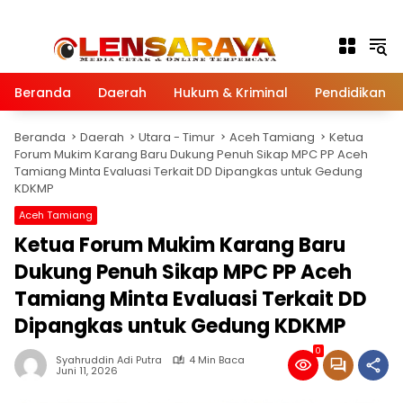
Langsung ke konten
Beranda
Daerah
Hukum & Kriminal
Pendidikan
Beranda
Daerah
Utara - Timur
Aceh Tamiang
Ketua
Forum Mukim Karang Baru Dukung Penuh Sikap MPC PP Aceh
Tamiang Minta Evaluasi Terkait DD Dipangkas untuk Gedung
KDKMP
Aceh Tamiang
Ketua Forum Mukim Karang Baru
Dukung Penuh Sikap MPC PP Aceh
Tamiang Minta Evaluasi Terkait DD
Dipangkas untuk Gedung KDKMP
0
Syahruddin Adi Putra
4 Min Baca
Juni 11, 2026