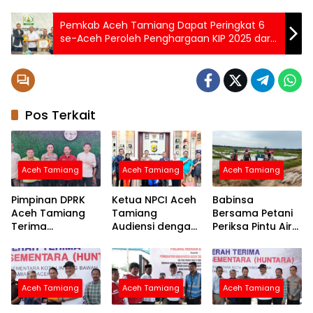
Pemkab Aceh Tamiang Dapat Peringkat 6
se-Aceh Peroleh Penghargaan KIP 2025 dari
KIA, Nilai 93,4
Pos Terkait
Aceh Tamiang
Aceh Tamiang
Aceh Tamiang
Pimpinan DPRK
Ketua NPCI Aceh
Babinsa
Aceh Tamiang
Tamiang
Bersama Petani
Terima
Audiensi dengan
Periksa Pintu Air
Silaturahmi
Kapolres Bahas
Demi Terpenuhi
Kapolres AKBP
Fasilitas Atlet
Air ke Sawah
Robby Ansyari
Disabilitas untuk
Ini
Aceh Tamiang
Aceh Tamiang
Aceh Tamiang