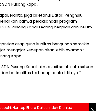
k SDN Pusong Kapal.
al, Rianto, juga diketahui Datok Penghulu
benarkan bahwa pelaksanaan program
di SDN Pusong Kapal sedang berjalan dan belum
gantian atap guna kualitas bangunan semakin
ajar mengajar kedepan akan lebih nyaman,”
usong Kapal.
SDN Pusong Kapal ini menjadi salah satu satuan
 dan berkualitas terhadap anak didiknya.*
Kapolri, Huntap Bhara Daksa Indah Ditinjau