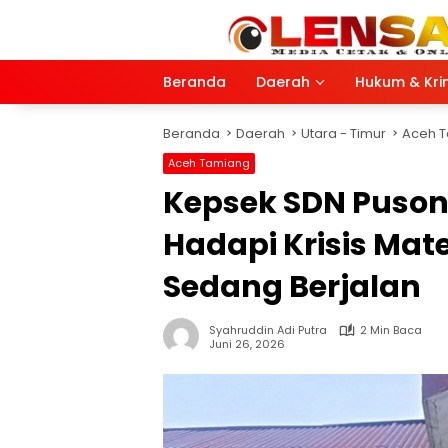
Langsung
ke
konten
Beranda
Daerah
Hukum & Kri
Beranda
Daerah
Utara - Timur
Aceh 
Aceh Tamiang
Kepsek SDN Puson
Hadapi Krisis Mate
Sedang Berjalan
Syahruddin Adi Putra
2 Min Baca
Juni 26, 2026