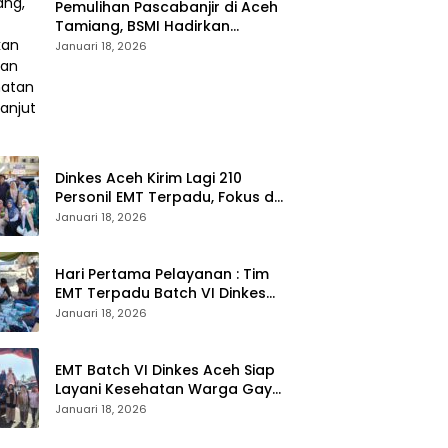
Pemulihan Pascabanjir di Aceh
Tamiang, BSMI Hadirkan
Layanan Kesehatan
Januari 18, 2026
Berkelanjutan
Dinkes Aceh Kirim Lagi 210
Personil EMT Terpadu, Fokus di
Tujuh Kabupaten
Januari 18, 2026
Hari Pertama Pelayanan : Tim
EMT Terpadu Batch VI Dinkes
Aceh Jangkau Wilayah
Januari 18, 2026
Terpencil dan Pengungsian
EMT Batch VI Dinkes Aceh Siap
Layani Kesehatan Warga Gayo
Lues, Ini Lokasi Yang Akan
Januari 18, 2026
Dikunjungi