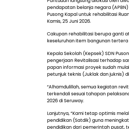
Pantauan langsung dilokasi oleh a
pendapatan belanja negara (APBN) t
Pusong Kapal untuk rehabilitasi Rua
Kamis, 25 Juni 2026.
Cakupan rehabilitasi berupa ganti at
keseluruhan item bangunan tertera
Kepala Sekolah (Kepsek) SDN Pusong 
pengerjaan Revitalisasi terhadap s
papan informasi proyek sudah mulai
petunjuk teknis (Juklak dan juknis) d
“Alhamdulillah, semua kegiatan revit
terkendali sesuai tahapan pelaksanaa
2026 di Seruway.
Lanjutnya, “Kami tetap optimis me
pendidikan (Satdik) guna meningkat
pendidikan dari pemerintah pusat, 