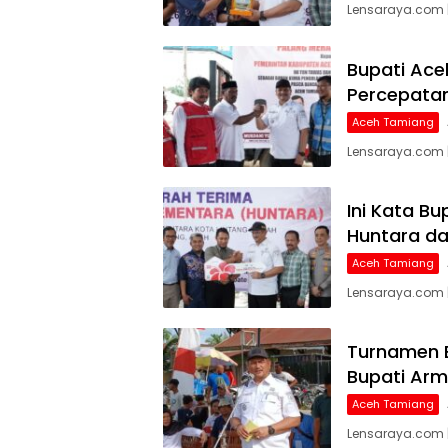
Lensaraya.com 
Bupati Ace
Percepatan
Aceh Tamiang
Lensaraya.com 
Ini Kata B
Huntara da
Aceh Tamiang
Lensaraya.com 
Turnamen B
Bupati Arm
Aceh Tamiang
Lensaraya.com 