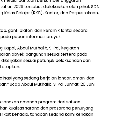
wak media, bantuan bersumber anggaran
ahun 2026 tersebut dialokasikan oleh pihak SDN
ng Kelas Belajar (RKB), Kantor, dan Perpustakaan,
ap, ganti plafon, dan keramik lantai secara
 pada papan informasi proyek.
Kapal, Abdul Muthalib, S. Pd., kegiatan
asaran obyek bangunan sesuai tertera pada
 dikerjakan sesuai petunjuk pelaksanaan dan
itetapkan.
alisasi yang sedang berjalan lancar, aman, dan
n,” ucap Abdul Muthalib, S. Pd, Jum’at, 26 Juni
laksanakan amanah program dari satuan
kan kualitas sarana dan prasarana penunjang
terkait kendala, tahapan sedang kami kerjakan