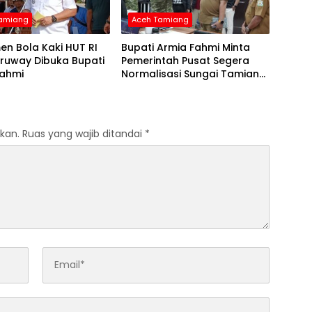
Tamiang
Aceh Tamiang
n Bola Kaki HUT RI
Bupati Armia Fahmi Minta
eruway Dibuka Bupati
Pemerintah Pusat Segera
Fahmi
Normalisasi Sungai Tamiang,
Cegah Banjir Terjadi Lagi
kan.
Ruas yang wajib ditandai
*