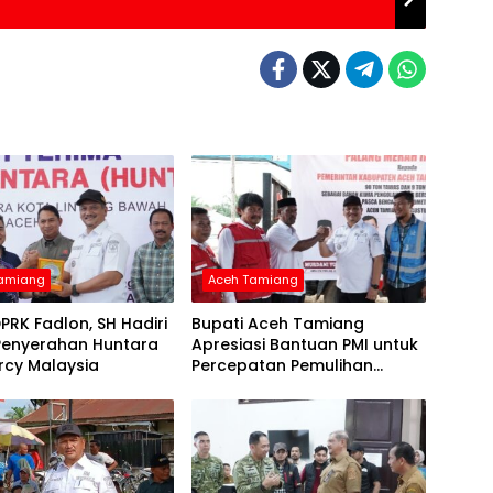
Tamiang
Aceh Tamiang
PRK Fadlon, SH Hadiri
Bupati Aceh Tamiang
Penyerahan Huntara
Apresiasi Bantuan PMI untuk
rcy Malaysia
Percepatan Pemulihan
Layanan Air Bersih