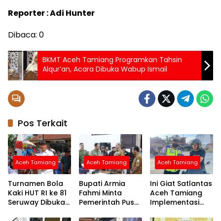
Reporter : Adi Hunter
Dibaca:
0
BKMT Aceh Tamiang Programkan Tahsin
Alqur’an, Acara Dibuka Wabup Ismail
Pos Terkait
Aceh Tamiang
Aceh Tamiang
Aceh Tamiang
Turnamen Bola
Bupati Armia
Ini Giat Satlantas
Kaki HUT RI ke 81
Fahmi Minta
Aceh Tamiang
Seruway Dibuka
Pemerintah Pusat
Implementasi
Bupati Armia
Segera
Program
Fahmi
Normalisasi
Polantas Aceh