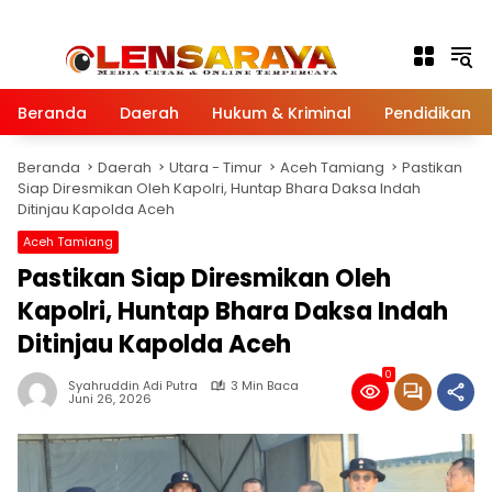
Langsung ke konten
Beranda
Daerah
Hukum & Kriminal
Pendidikan
Beranda
Daerah
Utara - Timur
Aceh Tamiang
Pastikan
Siap Diresmikan Oleh Kapolri, Huntap Bhara Daksa Indah
Ditinjau Kapolda Aceh
Aceh Tamiang
Pastikan Siap Diresmikan Oleh
Kapolri, Huntap Bhara Daksa Indah
Ditinjau Kapolda Aceh
0
Syahruddin Adi Putra
3 Min Baca
Juni 26, 2026