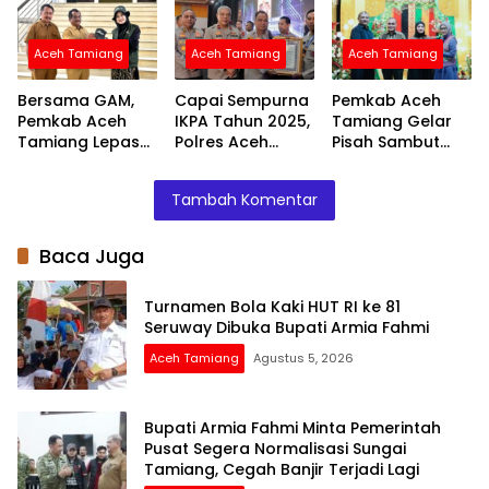
Sungai Tamiang,
Untuk
Cegah Banjir
Masyarakat
Aceh Tamiang
Aceh Tamiang
Aceh Tamiang
Terjadi Lagi
Bersama GAM,
Capai Sempurna
Pemkab Aceh
Pemkab Aceh
IKPA Tahun 2025,
Tamiang Gelar
Tamiang Lepas
Polres Aceh
Pisah Sambut
Relawan Siap
Tamiang Raih
Kapolres, Bupati
Benahi
Penghargaan
Armia: Mari
Tambah Komentar
Pendidikan di
dari Kapolri
Bersama Kawal
Wilayah Pelosok
Pembangunan
Baca Juga
Turnamen Bola Kaki HUT RI ke 81
Seruway Dibuka Bupati Armia Fahmi
Aceh Tamiang
Agustus 5, 2026
Bupati Armia Fahmi Minta Pemerintah
Pusat Segera Normalisasi Sungai
Tamiang, Cegah Banjir Terjadi Lagi