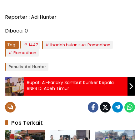
Reporter : Adi Hunter
Dibaca:
0
Tag:
1447
Ibadah bulan suci Ramadhan
Ramadhan
Penulis: Adi Hunter
Bupati Al-Farlaky Sambut Kunker Kepala
BNPB Di Aceh Timur
Pos Terkait