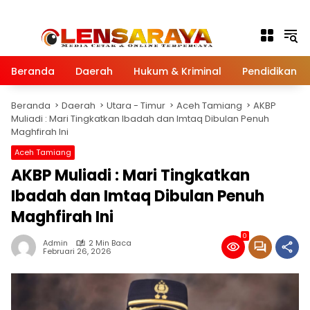
Langsung ke konten
Beranda
Daerah
Hukum & Kriminal
Pendidikan
Beranda
Daerah
Utara - Timur
Aceh Tamiang
AKBP
Muliadi : Mari Tingkatkan Ibadah dan Imtaq Dibulan Penuh
Maghfirah Ini
Aceh Tamiang
AKBP Muliadi : Mari Tingkatkan
Ibadah dan Imtaq Dibulan Penuh
Maghfirah Ini
0
Admin
2 Min Baca
Februari 26, 2026