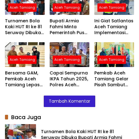
Aceh Tamiang
Aceh Tamiang
Aceh Tamiang
Turnamen Bola
Bupati Armia
Ini Giat Satlantas
Kaki HUT RI ke 81
Fahmi Minta
Aceh Tamiang
Seruway Dibuka
Pemerintah Pusat
Implementasi
Bupati Armia
Segera
Program
Fahmi
Normalisasi
Polantas Aceh
Sungai Tamiang,
Untuk
Cegah Banjir
Masyarakat
Aceh Tamiang
Aceh Tamiang
Aceh Tamiang
Terjadi Lagi
Bersama GAM,
Capai Sempurna
Pemkab Aceh
Pemkab Aceh
IKPA Tahun 2025,
Tamiang Gelar
Tamiang Lepas
Polres Aceh
Pisah Sambut
Relawan Siap
Tamiang Raih
Kapolres, Bupati
Benahi
Penghargaan
Armia: Mari
Tambah Komentar
Pendidikan di
dari Kapolri
Bersama Kawal
Wilayah Pelosok
Pembangunan
Baca Juga
Turnamen Bola Kaki HUT RI ke 81
Seruway Dibuka Bupati Armia Fahmi