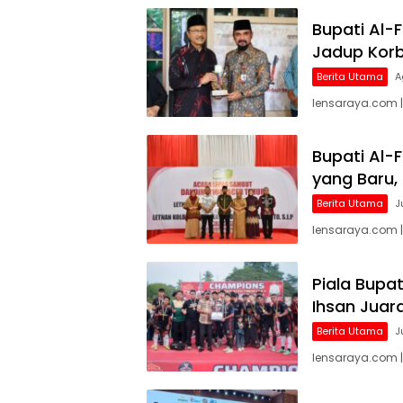
Bupati Al-F
Jadup Korb
Berita Utama
A
lensaraya.com |
Bupati Al-
yang Baru,
Berita Utama
J
lensaraya.com 
Piala Bupat
Ihsan Juar
Berita Utama
J
lensaraya.com |