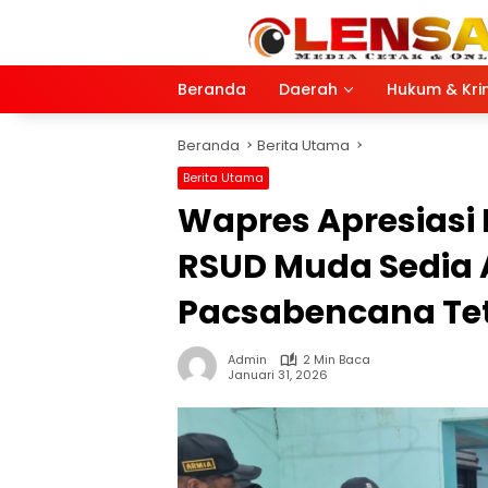
Langsung
ke
konten
Beranda
Daerah
Hukum & Kri
Beranda
Berita Utama
Berita Utama
Wapres Apresiasi
RSUD Muda Sedia
Pacsabencana Tet
Admin
2 Min Baca
Januari 31, 2026