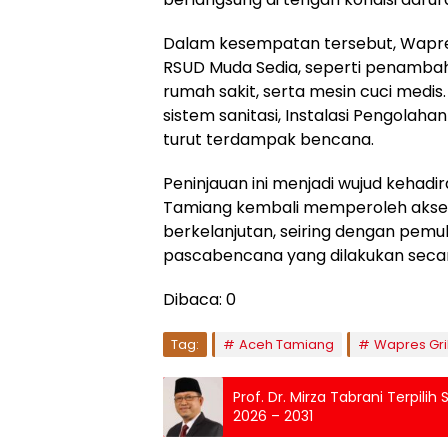
Dalam kesempatan tersebut, Wapr
RSUD Muda Sedia, seperti penamba
rumah sakit, serta mesin cuci medis
sistem sanitasi, Instalasi Pengolahan
turut terdampak bencana.
Peninjauan ini menjadi wujud keha
Tamiang kembali memperoleh akses
berkelanjutan, seiring dengan pemul
pascabencana yang dilakukan secar
Dibaca:
0
Tag:
Aceh Tamiang
Wapres Gr
Prof. Dr. Mirza Tabrani Terpilih
2026 – 2031