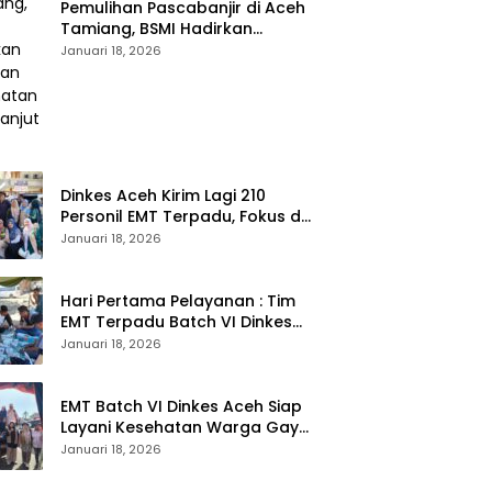
Pemulihan Pascabanjir di Aceh
Tamiang, BSMI Hadirkan
Layanan Kesehatan
Januari 18, 2026
Berkelanjutan
Dinkes Aceh Kirim Lagi 210
Personil EMT Terpadu, Fokus di
Tujuh Kabupaten
Januari 18, 2026
Hari Pertama Pelayanan : Tim
EMT Terpadu Batch VI Dinkes
Aceh Jangkau Wilayah
Januari 18, 2026
Terpencil dan Pengungsian
EMT Batch VI Dinkes Aceh Siap
Layani Kesehatan Warga Gayo
Lues, Ini Lokasi Yang Akan
Januari 18, 2026
Dikunjungi