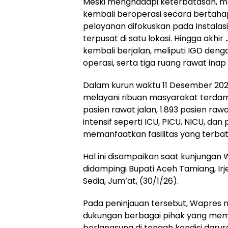
Meski menghadapi keterbatasan, mela
kembali beroperasi secara bertahap
pelayanan difokuskan pada Instalas
terpusat di satu lokasi. Hingga akhi
kembali berjalan, meliputi IGD denga
operasi, serta tiga ruang rawat inap
Dalam kurun waktu 11 Desember 2025 
melayani ribuan masyarakat terdamp
pasien rawat jalan, 1.893 pasien raw
intensif seperti ICU, PICU, NICU, da
memanfaatkan fasilitas yang terbat
Hal ini disampaikan saat kunjungan 
didampingi Bupati Aceh Tamiang, Irj
Sedia, Jum’at, (30/1/26).
Pada peninjauan tersebut, Wapres 
dukungan berbagai pihak yang mem
berlangsung di tengah kondisi darur