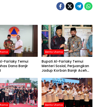
 Utama
Berita Utama
Al-Farlaky Temui
Bupati Al-Farlaky Temui
has Dana Banjir
Menteri Sosial, Perjuangkan
I
Jadup Korban Banjir Aceh
Timur
 Utama
Berita Utama