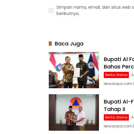
Simpan nama, email, dan situs web 
berikutnya.
Baca Juga
Bupati Al 
Bahas Per
Berita Utama
A
lensaraya.com |
Bupati Al-
Tahap II
Berita Utama
A
lensaraya.com |