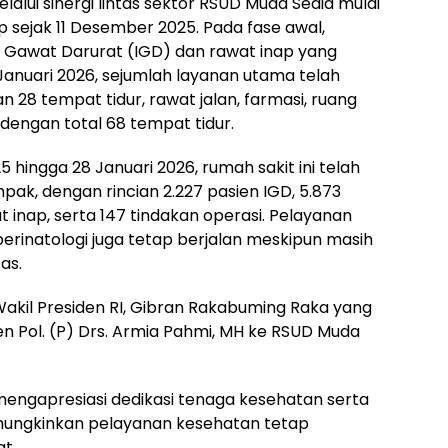
lui sinergi lintas sektor RSUD Muda Sedia mulai
 sejak 11 Desember 2025. Pada fase awal,
i Gawat Darurat (IGD) dan rawat inap yang
r Januari 2026, sejumlah layanan utama telah
n 28 tempat tidur, rawat jalan, farmasi, ruang
 dengan total 68 tempat tidur.
hingga 28 Januari 2026, rumah sakit ini telah
ak, dengan rincian 2.227 pasien IGD, 5.873
at inap, serta 147 tindakan operasi. Pelayanan
n perinatologi juga tetap berjalan meskipun masih
as.
Wakil Presiden RI, Gibran Rakabuming Raka yang
en Pol. (P) Drs. Armia Pahmi, MH ke RSUD Muda
mengapresiasi dedikasi tenaga kesehatan serta
ungkinkan pelayanan kesehatan tetap
at.