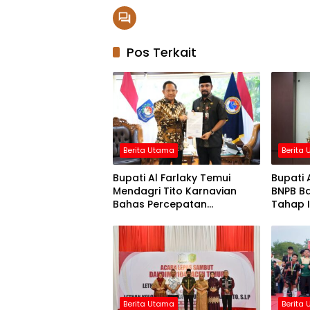
Pos Terkait
Berita Utama
Berita
Bupati Al Farlaky Temui
Bupati 
Mendagri Tito Karnavian
BNPB Ba
Bahas Percepatan
Tahap I
Penanganan Pascabanjir
Berita Utama
Berita