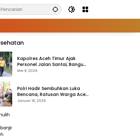
esehatan
Kapolres Aceh Timur Ajak
Personel Jalan Santai, Bangun
Semangat Sehat dan Solid
Mei 8, 2026
Polri Hadir Sembuhkan Luka
Bencana, Ratusan Warga Aceh
Tengah Terlayani Bakti
Januari 18, 2026
Kesehatan