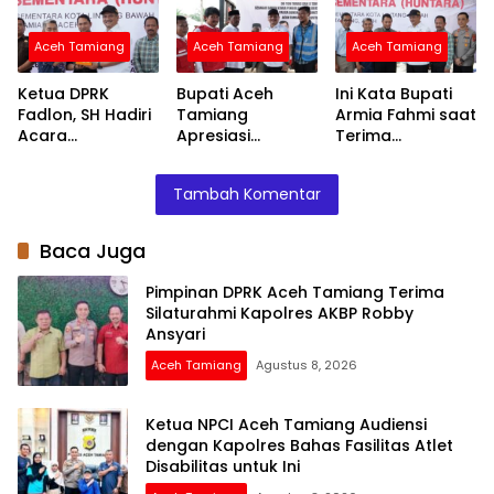
Robby Ansyari
Disabilitas untuk
Ini
Aceh Tamiang
Aceh Tamiang
Aceh Tamiang
Ketua DPRK
Bupati Aceh
Ini Kata Bupati
Fadlon, SH Hadiri
Tamiang
Armia Fahmi saat
Acara
Apresiasi
Terima
Penyerahan
Bantuan PMI
Penyerahan
Huntara dari
untuk
Huntara dari
Tambah Komentar
Mercy Malaysia
Percepatan
Mercy Malaysia
Pemulihan
Layanan Air
Baca Juga
Bersih
Pimpinan DPRK Aceh Tamiang Terima
Silaturahmi Kapolres AKBP Robby
Ansyari
Aceh Tamiang
Agustus 8, 2026
Ketua NPCI Aceh Tamiang Audiensi
dengan Kapolres Bahas Fasilitas Atlet
Disabilitas untuk Ini