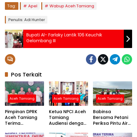
Tag:
Apel
Wabup Aceh Tamiang
Penulis: Adi Hunter
Bupati Al- Farlaky Lantik 106 Keuchik
Gelombang III
Pos Terkait
Aceh Tamiang
Aceh Tamiang
Aceh Tamiang
Pimpinan DPRK
Ketua NPCI Aceh
Babinsa
Aceh Tamiang
Tamiang
Bersama Petani
Terima
Audiensi dengan
Periksa Pintu Air
Silaturahmi
Kapolres Bahas
Demi Terpenuhi
Kapolres AKBP
Fasilitas Atlet
Air ke Sawah