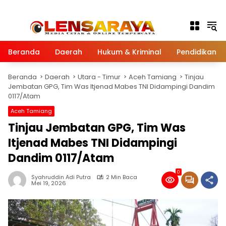
Langsung ke konten
Beranda
Daerah
Hukum & Kriminal
Pendidikan
Beranda
Daerah
Utara - Timur
Aceh Tamiang
Tinjau
Jembatan GPG, Tim Was Itjenad Mabes TNI Didampingi Dandim
0117/Atam
Aceh Tamiang
Tinjau Jembatan GPG, Tim Was
Itjenad Mabes TNI Didampingi
Dandim 0117/Atam
0
Syahruddin Adi Putra
2 Min Baca
Mei 19, 2026