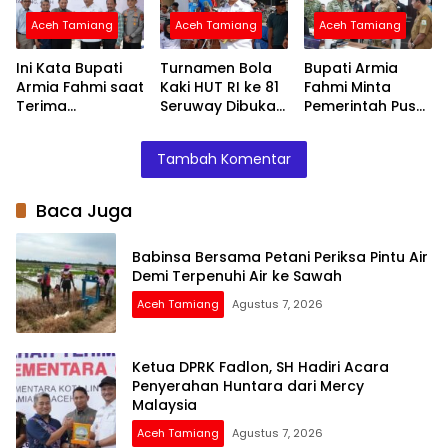
Pemulihan
Aceh Tamiang
Aceh Tamiang
Aceh Tamiang
Layanan Air
Bersih
Ini Kata Bupati
Turnamen Bola
Bupati Armia
Armia Fahmi saat
Kaki HUT RI ke 81
Fahmi Minta
Terima
Seruway Dibuka
Pemerintah Pusat
Penyerahan
Bupati Armia
Segera
Huntara dari
Fahmi
Normalisasi
Tambah Komentar
Mercy Malaysia
Sungai Tamiang,
Cegah Banjir
Terjadi Lagi
Baca Juga
Babinsa Bersama Petani Periksa Pintu Air
Demi Terpenuhi Air ke Sawah
Aceh Tamiang
Agustus 7, 2026
Ketua DPRK Fadlon, SH Hadiri Acara
Penyerahan Huntara dari Mercy
Malaysia
Aceh Tamiang
Agustus 7, 2026