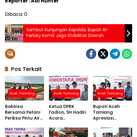
Reporter : Adi Hunter
Dibaca:
0
Sambut Kunjungan Kapolda, Bupati Al-
Farlaky Komit Jaga Stabilitas Daerah
Pos Terkait
Aceh Tamiang
Aceh Tamiang
Aceh Tamiang
Babinsa
Ketua DPRK
Bupati Aceh
Bersama Petani
Fadlon, SH Hadiri
Tamiang
Periksa Pintu Air
Acara
Apresiasi
Demi Terpenuhi
Penyerahan
Bantuan PMI
Air ke Sawah
Huntara dari
untuk
Mercy Malaysia
Percepatan