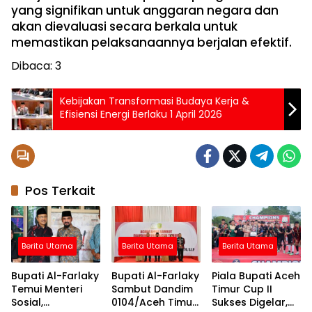
yang signifikan untuk anggaran negara dan
akan dievaluasi secara berkala untuk
memastikan pelaksanaannya berjalan efektif.
Dibaca:
3
Kebijakan Transformasi Budaya Kerja &
Efisiensi Energi Berlaku 1 April 2026
Pos Terkait
Berita Utama
Berita Utama
Berita Utama
Bupati Al-Farlaky
Bupati Al-Farlaky
Piala Bupati Aceh
Temui Menteri
Sambut Dandim
Timur Cup II
Sosial,
0104/Aceh Timur
Sukses Digelar,