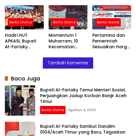
Perjuangkan
yang Baru,
Darul Ihsan
Jadup Korban
Tegaskan
Juara Lewat
Banjir Aceh Timur
Komitmen
Drama Adu
Kolaborasi
Penalti
Berita Utama
Berita Utama
Berita Utama
Hadiri HUT
Momentum 1
Pertamina dan
APKASI, Bupati
Muharram, 10
Pemerintah
Al-Farlaky
Kecamatan
Sesuaikan Harga
Dorong
Deklarasikan
Pertamax di
Kolaborasi
Daerah Otonomi
Provinsi Aceh Per
Tambah Komentar
Antar-Daerah
Baru Kabupaten
10 Juni 2026
Peureulak Raya
Baca Juga
Bupati Al-Farlaky Temui Menteri Sosial,
Perjuangkan Jadup Korban Banjir Aceh
Timur
Berita Utama
Agustus 4, 2026
Bupati Al-Farlaky Sambut Dandim
0104/Aceh Timur yang Baru, Tegaskan