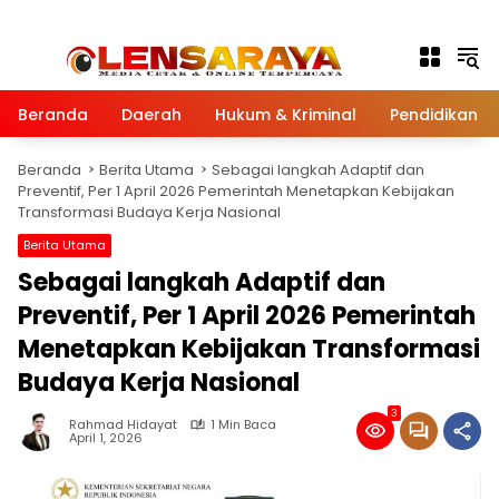
Langsung ke konten
Beranda
Daerah
Hukum & Kriminal
Pendidikan
Beranda
Berita Utama
Sebagai langkah Adaptif dan
Preventif, Per 1 April 2026 Pemerintah Menetapkan Kebijakan
Transformasi Budaya Kerja Nasional
Berita Utama
Sebagai langkah Adaptif dan
Preventif, Per 1 April 2026 Pemerintah
Menetapkan Kebijakan Transformasi
Budaya Kerja Nasional
3
Rahmad Hidayat
1 Min Baca
April 1, 2026