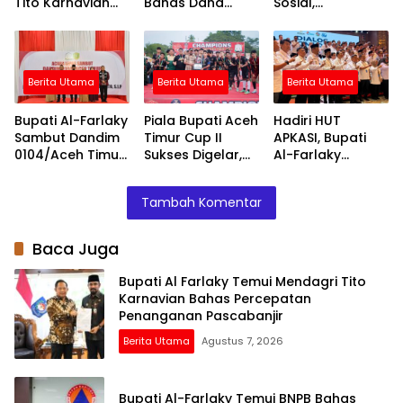
Tito Karnavian
Bahas Dana
Sosial,
Bahas
Banjir Tahap II
Perjuangkan
Percepatan
Jadup Korban
Penanganan
Banjir Aceh Timur
Pascabanjir
Berita Utama
Berita Utama
Berita Utama
Bupati Al-Farlaky
Piala Bupati Aceh
Hadiri HUT
Sambut Dandim
Timur Cup II
APKASI, Bupati
0104/Aceh Timur
Sukses Digelar,
Al-Farlaky
yang Baru,
Darul Ihsan
Dorong
Tegaskan
Juara Lewat
Kolaborasi
Tambah Komentar
Komitmen
Drama Adu
Antar-Daerah
Kolaborasi
Penalti
Baca Juga
Bupati Al Farlaky Temui Mendagri Tito
Karnavian Bahas Percepatan
Penanganan Pascabanjir
Berita Utama
Agustus 7, 2026
Bupati Al-Farlaky Temui BNPB Bahas