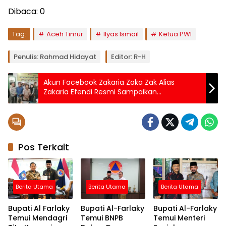
Dibaca:
0
Tag:
Aceh Timur
Ilyas Ismail
Ketua PWI
Penulis: Rahmad Hidayat
Editor: R-H
Akun Facebook Zakaria Zaka Zak Alias
Zakaria Efendi Resmi Sampaikan
Permohonan Maaf Kepada Perangkat
Gampong Jawa
Pos Terkait
Berita Utama
Berita Utama
Berita Utama
Bupati Al Farlaky
Bupati Al-Farlaky
Bupati Al-Farlaky
Temui Mendagri
Temui BNPB
Temui Menteri