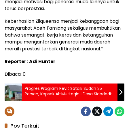
menjadi motivasi bagi generasi muda lainnya untuk
terus berprestasi.
Keberhasilan Zilqueensa menjadi kebanggaan bagi
masyarakat Aceh Tamiang sekaligus membuktikan
bahwa semangat, kerja keras dan ketangguhan
mampu mengantarkan generasi muda daerah
meraih prestasi terbaik di tingkat nasional.*
Reporter : Adi Hunter
Dibaca:
0
Progres Program Revit Satdik Sudah 35
Persen, Kepsek Al-Muttaqin I Desa Sidodadi:
Kami Butuh Ruang ADM
Pos Terkait