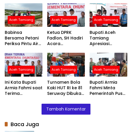
Aceh Tamiang
Aceh Tamiang
Aceh Tamiang
Babinsa
Ketua DPRK
Bupati Aceh
Bersama Petani
Fadlon, SH Hadiri
Tamiang
Periksa Pintu Air
Acara
Apresiasi
Demi Terpenuhi
Penyerahan
Bantuan PMI
Air ke Sawah
Huntara dari
untuk
Mercy Malaysia
Percepatan
Pemulihan
Aceh Tamiang
Aceh Tamiang
Aceh Tamiang
Layanan Air
Bersih
Ini Kata Bupati
Turnamen Bola
Bupati Armia
Armia Fahmi saat
Kaki HUT RI ke 81
Fahmi Minta
Terima
Seruway Dibuka
Pemerintah Pusat
Penyerahan
Bupati Armia
Segera
Huntara dari
Fahmi
Normalisasi
Tambah Komentar
Mercy Malaysia
Sungai Tamiang,
Cegah Banjir
Terjadi Lagi
Baca Juga