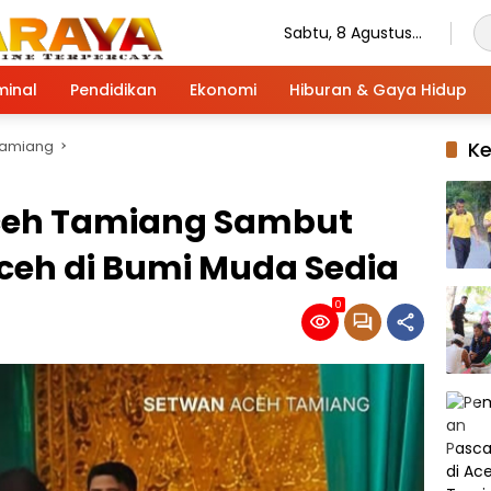
Sabtu, 8 Agustus
2026
minal
Pendidikan
Ekonomi
Hiburan & Gaya Hidup
Tamiang
K
ceh Tamiang Sambut
ceh di Bumi Muda Sedia
0