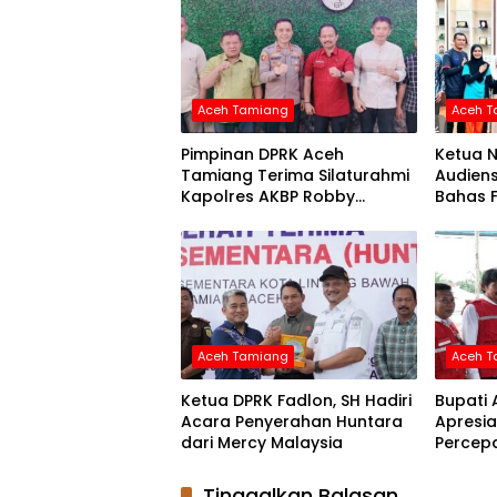
Aceh Tamiang
Aceh 
Pimpinan DPRK Aceh
Ketua 
Tamiang Terima Silaturahmi
Audien
Kapolres AKBP Robby
Bahas F
Ansyari
Disabili
Aceh Tamiang
Aceh 
Ketua DPRK Fadlon, SH Hadiri
Bupati
Acara Penyerahan Huntara
Apresia
dari Mercy Malaysia
Percep
Layanan
Tinggalkan Balasan