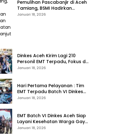
Pemulihan Pascabanjir di Aceh
Tamiang, BSMI Hadirkan
Layanan Kesehatan
Januari 18, 2026
Berkelanjutan
Dinkes Aceh Kirim Lagi 210
Personil EMT Terpadu, Fokus di
Tujuh Kabupaten
Januari 18, 2026
Hari Pertama Pelayanan : Tim
EMT Terpadu Batch VI Dinkes
Aceh Jangkau Wilayah
Januari 18, 2026
Terpencil dan Pengungsian
EMT Batch VI Dinkes Aceh Siap
Layani Kesehatan Warga Gayo
Lues, Ini Lokasi Yang Akan
Januari 18, 2026
Dikunjungi