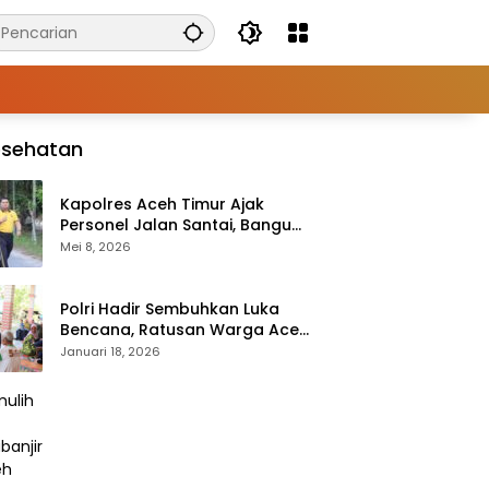
esehatan
Kapolres Aceh Timur Ajak
Personel Jalan Santai, Bangun
Semangat Sehat dan Solid
Mei 8, 2026
Polri Hadir Sembuhkan Luka
Bencana, Ratusan Warga Aceh
Tengah Terlayani Bakti
Januari 18, 2026
Kesehatan