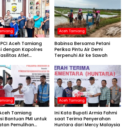
Tamiang
Aceh Tamiang
NPCI Aceh Tamiang
Babinsa Bersama Petani
si dengan Kapolres
Periksa Pintu Air Demi
asilitas Atlet
Terpenuhi Air ke Sawah
tas untuk Ini
Tamiang
Aceh Tamiang
 Aceh Tamiang
Ini Kata Bupati Armia Fahmi
si Bantuan PMI untuk
saat Terima Penyerahan
atan Pemulihan
Huntara dari Mercy Malaysia
 Air Bersih