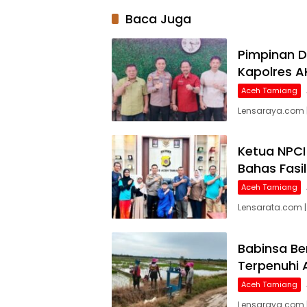
Baca Juga
Pimpinan D
Kapolres A
Aceh Tamiang
Lensaraya.com 
Ketua NPCI
Bahas Fasili
Aceh Tamiang
Lensarata.com |
Babinsa Be
Terpenuhi 
Aceh Tamiang
Lensaraya.com |