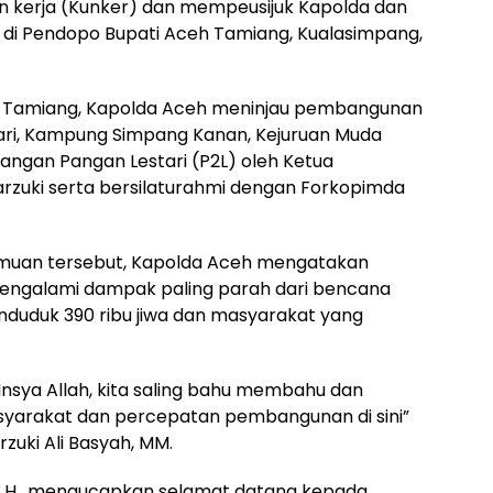
an kerja (Kunker) dan mempeusijuk Kapolda dan
 di Pendopo Bupati Aceh Tamiang, Kualasimpang,
eh Tamiang, Kapolda Aceh meninjau pembangunan
 Sari, Kampung Simpang Kanan, Kejuruan Muda
angan Pangan Lestari (P2L) oleh Ketua
arzuki serta bersilaturahmi dengan Forkopimda
uan tersebut, Kapolda Aceh mengatakan
ngalami dampak paling parah dari bencana
nduduk 390 ribu jiwa dan masyarakat yang
 Insya Allah, kita saling bahu membahu dan
yarakat dan percepatan pembangunan di sini”
rzuki Ali Basyah, MM.
S.H., mengucapkan selamat datang kepada