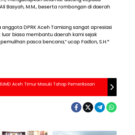
i Ali Basyah, M.M., beserta rombongan di daerah
 anggota DPRK Aceh Tamiang sangat apresiasi
 luar biasa membantu daerah kami sejak
pemulihan pasca bencana,” ucap Fadlon, S.H.*
 BUMD Aceh Timur Masuki Tahap Pemeriksaan