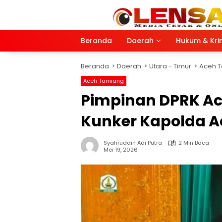
Langsung
ke
konten
Beranda
Daerah
Hukum & Kri
Beranda
Daerah
Utara - Timur
Aceh 
Aceh Tamiang
Pimpinan DPRK A
Kunker Kapolda A
Syahruddin Adi Putra
2 Min Baca
Mei 19, 2026