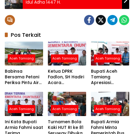
Idul Adha 1447 H.
Pos Terkait
Aceh Tamiang
Aceh Tamiang
Aceh Tamiang
Babinsa
Ketua DPRK
Bupati Aceh
Bersama Petani
Fadlon, SH Hadiri
Tamiang
Periksa Pintu Air
Acara
Apresiasi
Demi Terpenuhi
Penyerahan
Bantuan PMI
Air ke Sawah
Huntara dari
untuk
Mercy Malaysia
Percepatan
Pemulihan
Aceh Tamiang
Aceh Tamiang
Aceh Tamiang
Layanan Air
Bersih
Ini Kata Bupati
Turnamen Bola
Bupati Armia
Armia Fahmi saat
Kaki HUT RI ke 81
Fahmi Minta
Terima
Seruway Dibuka
Pemerintah Pusat