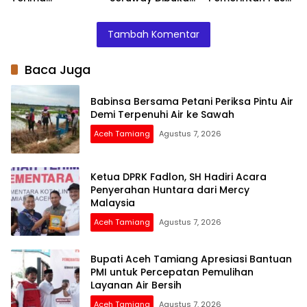
Penyerahan
Bupati Armia
Segera
Huntara dari
Fahmi
Normalisasi
Tambah Komentar
Mercy Malaysia
Sungai Tamiang,
Cegah Banjir
Terjadi Lagi
Baca Juga
Babinsa Bersama Petani Periksa Pintu Air
Demi Terpenuhi Air ke Sawah
Aceh Tamiang
Agustus 7, 2026
Ketua DPRK Fadlon, SH Hadiri Acara
Penyerahan Huntara dari Mercy
Malaysia
Aceh Tamiang
Agustus 7, 2026
Bupati Aceh Tamiang Apresiasi Bantuan
PMI untuk Percepatan Pemulihan
Layanan Air Bersih
Aceh Tamiang
Agustus 7, 2026