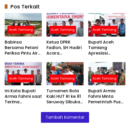
Pos Terkait
Aceh Tamiang
Aceh Tamiang
Aceh Tamiang
Babinsa
Ketua DPRK
Bupati Aceh
Bersama Petani
Fadlon, SH Hadiri
Tamiang
Periksa Pintu Air
Acara
Apresiasi
Demi Terpenuhi
Penyerahan
Bantuan PMI
Air ke Sawah
Huntara dari
untuk
Mercy Malaysia
Percepatan
Pemulihan
Aceh Tamiang
Aceh Tamiang
Aceh Tamiang
Layanan Air
Bersih
Ini Kata Bupati
Turnamen Bola
Bupati Armia
Armia Fahmi saat
Kaki HUT RI ke 81
Fahmi Minta
Terima
Seruway Dibuka
Pemerintah Pusat
Penyerahan
Bupati Armia
Segera
Huntara dari
Fahmi
Normalisasi
Tambah Komentar
Mercy Malaysia
Sungai Tamiang,
Cegah Banjir
Terjadi Lagi