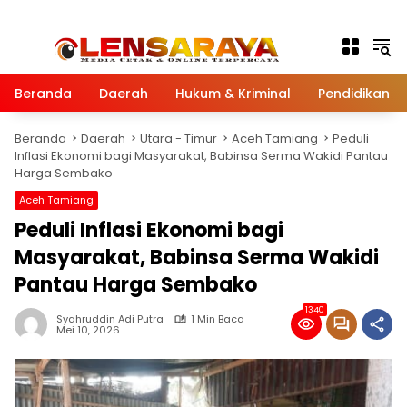
Langsung ke konten
Beranda
Daerah
Hukum & Kriminal
Pendidikan
Beranda
Daerah
Utara - Timur
Aceh Tamiang
Peduli
Inflasi Ekonomi bagi Masyarakat, Babinsa Serma Wakidi Pantau
Harga Sembako
Aceh Tamiang
Peduli Inflasi Ekonomi bagi
Masyarakat, Babinsa Serma Wakidi
Pantau Harga Sembako
1340
Syahruddin Adi Putra
1 Min Baca
Mei 10, 2026