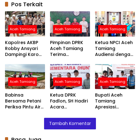
Pos Terkait
Aceh Tamiang
Aceh Tamiang
Aceh Tamiang
Kapolres AKBP
Pimpinan DPRK
Ketua NPCI Aceh
Robby Ansyari
Aceh Tamiang
Tamiang
Dampingi Karo
Terima
Audiensi dengan
Log Polda Aceh
Silaturahmi
Kapolres Bahas
Tinjau Pospol
Kapolres AKBP
Fasilitas Atlet
Babo dan Sumur
Robby Ansyari
Disabilitas untuk
Bor Bhayangkari
Ini
Aceh Tamiang
Aceh Tamiang
Aceh Tamiang
Peduli
Babinsa
Ketua DPRK
Bupati Aceh
Bersama Petani
Fadlon, SH Hadiri
Tamiang
Periksa Pintu Air
Acara
Apresiasi
Demi Terpenuhi
Penyerahan
Bantuan PMI
Air ke Sawah
Huntara dari
untuk
Tambah Komentar
Mercy Malaysia
Percepatan
Pemulihan
Layanan Air
Baca Juga