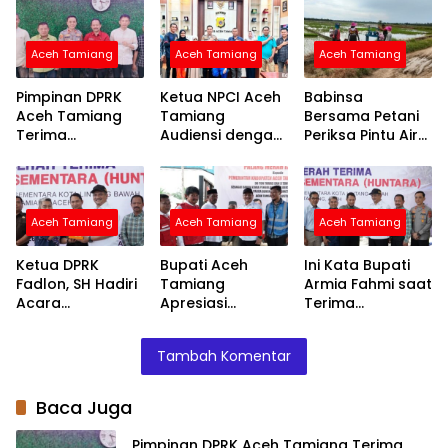
Aceh Tamiang
Aceh Tamiang
Aceh Tamiang
Pimpinan DPRK
Ketua NPCI Aceh
Babinsa
Aceh Tamiang
Tamiang
Bersama Petani
Terima
Audiensi dengan
Periksa Pintu Air
Silaturahmi
Kapolres Bahas
Demi Terpenuhi
Kapolres AKBP
Fasilitas Atlet
Air ke Sawah
Robby Ansyari
Disabilitas untuk
Ini
Aceh Tamiang
Aceh Tamiang
Aceh Tamiang
Ketua DPRK
Bupati Aceh
Ini Kata Bupati
Fadlon, SH Hadiri
Tamiang
Armia Fahmi saat
Acara
Apresiasi
Terima
Penyerahan
Bantuan PMI
Penyerahan
Huntara dari
untuk
Huntara dari
Tambah Komentar
Mercy Malaysia
Percepatan
Mercy Malaysia
Pemulihan
Layanan Air
Baca Juga
Bersih
Pimpinan DPRK Aceh Tamiang Terima