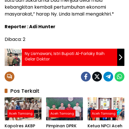
satu dan Sukaramai Dua menjadi awal mula
kebangkitan kembali pertumbuhan ekonomi
masyarakat,” harap Ny. Linda Ismail mengakhiri.*
Reporter : Adi Hunter
Dibaca:
2
Ny Lismawani, Istri Bupati Al-Farlaky Raih
Gelar Doktor
Pos Terkait
Aceh Tamiang
Aceh Tamiang
Aceh Tamiang
Kapolres AKBP
Pimpinan DPRK
Ketua NPCI Aceh