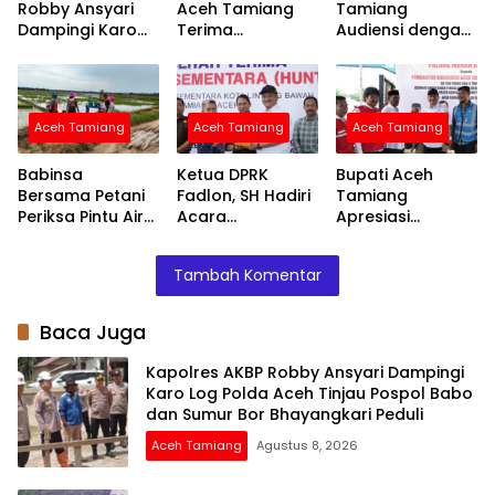
Robby Ansyari
Aceh Tamiang
Tamiang
Dampingi Karo
Terima
Audiensi dengan
Log Polda Aceh
Silaturahmi
Kapolres Bahas
Tinjau Pospol
Kapolres AKBP
Fasilitas Atlet
Babo dan Sumur
Robby Ansyari
Disabilitas untuk
Bor Bhayangkari
Ini
Aceh Tamiang
Aceh Tamiang
Aceh Tamiang
Peduli
Babinsa
Ketua DPRK
Bupati Aceh
Bersama Petani
Fadlon, SH Hadiri
Tamiang
Periksa Pintu Air
Acara
Apresiasi
Demi Terpenuhi
Penyerahan
Bantuan PMI
Air ke Sawah
Huntara dari
untuk
Tambah Komentar
Mercy Malaysia
Percepatan
Pemulihan
Layanan Air
Baca Juga
Bersih
Kapolres AKBP Robby Ansyari Dampingi
Karo Log Polda Aceh Tinjau Pospol Babo
dan Sumur Bor Bhayangkari Peduli
Aceh Tamiang
Agustus 8, 2026