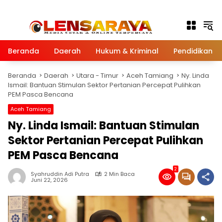
Langsung ke konten
Beranda
Daerah
Hukum & Kriminal
Pendidikan
Beranda
Daerah
Utara - Timur
Aceh Tamiang
Ny. Linda
Ismail: Bantuan Stimulan Sektor Pertanian Percepat Pulihkan
PEM Pasca Bencana
Aceh Tamiang
Ny. Linda Ismail: Bantuan Stimulan
Sektor Pertanian Percepat Pulihkan
PEM Pasca Bencana
2
Syahruddin Adi Putra
2 Min Baca
Juni 22, 2026