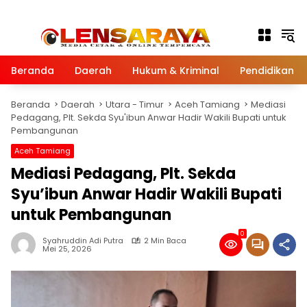
Langsung ke konten
Beranda
Daerah
Hukum & Kriminal
Pendidikan
Beranda
Daerah
Utara - Timur
Aceh Tamiang
Mediasi
Pedagang, Plt. Sekda Syu'ibun Anwar Hadir Wakili Bupati untuk
Pembangunan
Aceh Tamiang
Mediasi Pedagang, Plt. Sekda
Syu’ibun Anwar Hadir Wakili Bupati
untuk Pembangunan
0
Syahruddin Adi Putra
2 Min Baca
Mei 25, 2026