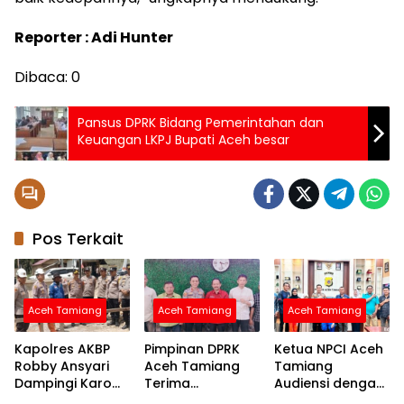
Reporter : Adi Hunter
Dibaca:
0
Pansus DPRK Bidang Pemerintahan dan
Keuangan LKPJ Bupati Aceh besar
Pos Terkait
Aceh Tamiang
Aceh Tamiang
Aceh Tamiang
Kapolres AKBP
Pimpinan DPRK
Ketua NPCI Aceh
Robby Ansyari
Aceh Tamiang
Tamiang
Dampingi Karo
Terima
Audiensi dengan
Log Polda Aceh
Silaturahmi
Kapolres Bahas