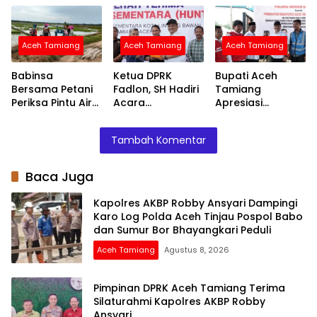
Tinjau Pospol
Kapolres AKBP
Fasilitas Atlet
Babo dan Sumur
Robby Ansyari
Disabilitas untuk
Bor Bhayangkari
Ini
Aceh Tamiang
Aceh Tamiang
Aceh Tamiang
Peduli
Babinsa
Ketua DPRK
Bupati Aceh
Bersama Petani
Fadlon, SH Hadiri
Tamiang
Periksa Pintu Air
Acara
Apresiasi
Demi Terpenuhi
Penyerahan
Bantuan PMI
Air ke Sawah
Huntara dari
untuk
Tambah Komentar
Mercy Malaysia
Percepatan
Pemulihan
Layanan Air
Baca Juga
Bersih
Kapolres AKBP Robby Ansyari Dampingi
Karo Log Polda Aceh Tinjau Pospol Babo
dan Sumur Bor Bhayangkari Peduli
Aceh Tamiang
Agustus 8, 2026
Pimpinan DPRK Aceh Tamiang Terima
Silaturahmi Kapolres AKBP Robby
Ansyari